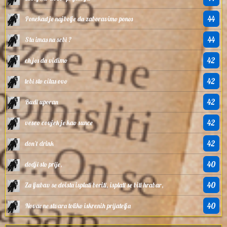
44
Ponekad je najbolje da zaboravimo ponos
44
Sta imas na sebi ?
42
eh jos da vidimo
42
tebi sto citas ovo
42
Budi uporan
42
veseo covjek je kao sunce
42
don't drink
40
dodji sto prije,
40
Za ljubav se doista isplati boriti, isplati se biti hrabar,
40
Novac ne stvara toliko iskrenih prijatelja