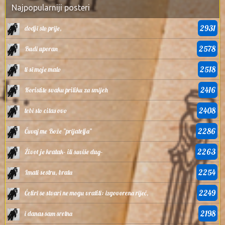
Najpopularniji posteri
2931
dodji sto prije,
2578
Budi uporan
2518
ti si moje malo
2416
Koristite svaku priliku za smijeh
2408
tebi sto citas ovo
2286
Čuvaj me Bože ”prijatelja”
2263
Život je kratak– ili suviše dug–
2254
Imati sestru, brata
2249
Četiri se stvari ne mogu vratiti: izgovorena riječ,
2198
i danas sam sretna