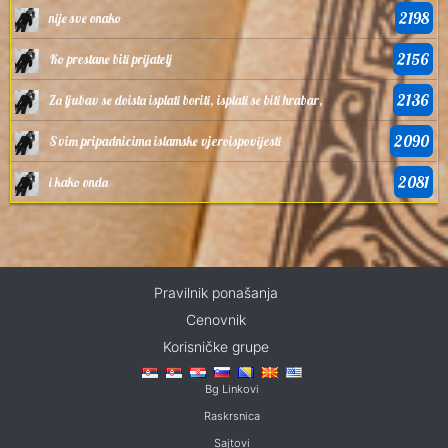
2198
nije sve onako
2156
Ko prestane biti prijatelj
2136
Za ljubav se doista isplati boriti, isplati se biti hrabar,
2090
Svim pripadnicima islamske vjeroispovijesti
2081
i kako onda
Pravilnik ponašanja
Cenovnik
Korisničke grupe
Bg Linkovi
Raskrsnica
Sajtovi