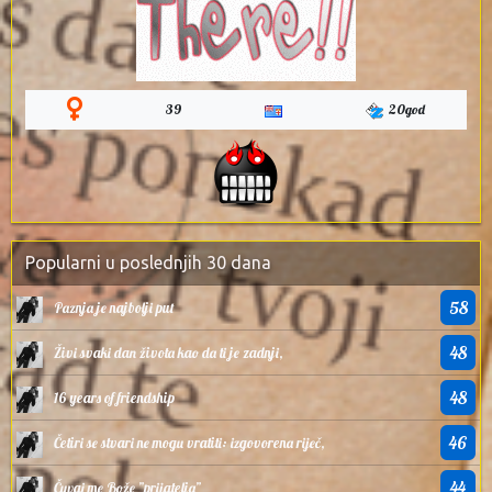
39
20god
Popularni u poslednjih 30 dana
58
Paznja je najbolji put
48
Živi svaki dan života kao da ti je zadnji,
48
16 years of friendship
46
Četiri se stvari ne mogu vratiti: izgovorena riječ,
44
Čuvaj me Bože ”prijatelja”