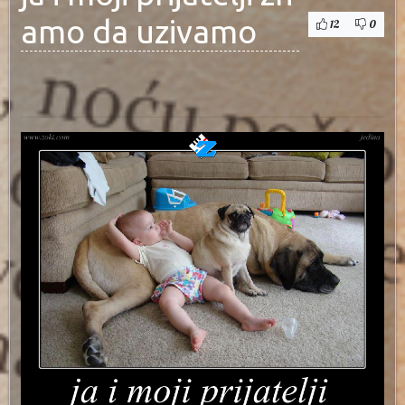
amo da uzivamo
12
0