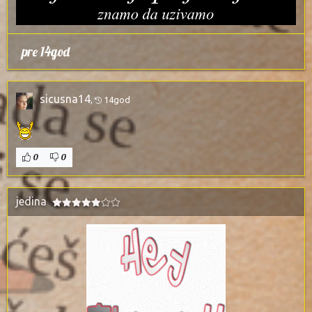
pre 14god
sicusna14
,
14god
0
0
jedina