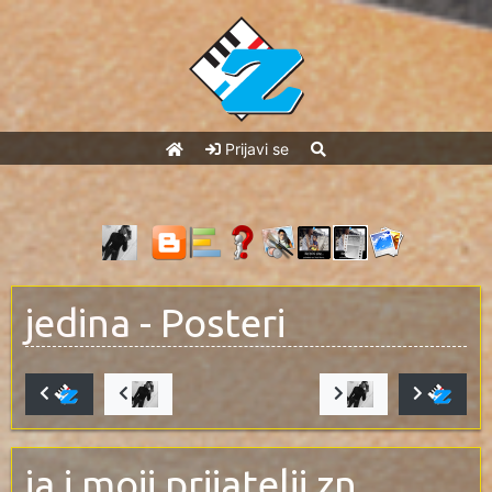
Prijavi se
jedina
- Posteri
ja i moji prijatelji zn