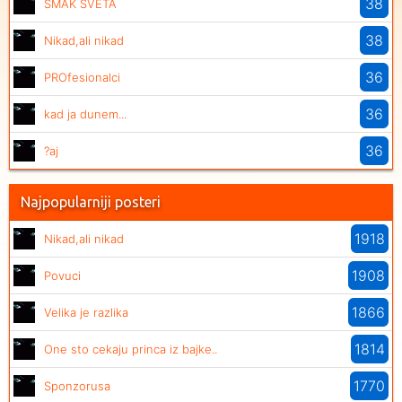
38
SMAK SVETA
38
Nikad,ali nikad
36
PROfesionalci
36
kad ja dunem...
36
?aj
Najpopularniji posteri
1918
Nikad,ali nikad
1908
Povuci
1866
Velika je razlika
1814
One sto cekaju princa iz bajke..
1770
Sponzorusa