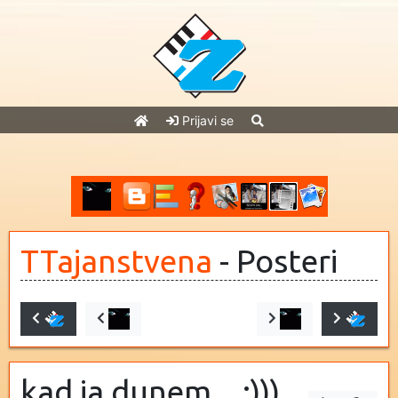
Prijavi se
TTajanstvena
- Posteri
kad ja dunem... :)))