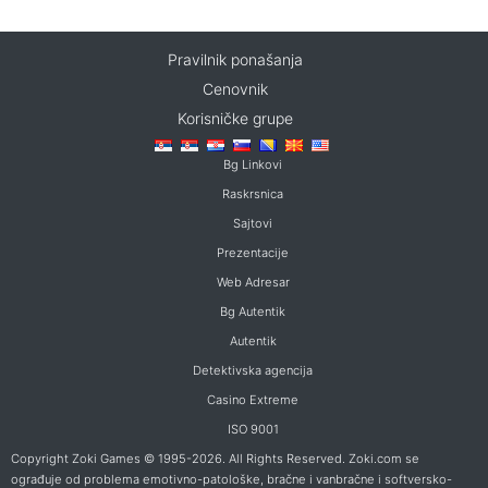
Pravilnik ponašanja
Cenovnik
Korisničke grupe
Bg Linkovi
Raskrsnica
Sajtovi
Prezentacije
Web Adresar
Bg Autentik
Autentik
Detektivska agencija
Casino Extreme
ISO 9001
Copyright Zoki Games © 1995-2026. All Rights Reserved. Zoki.com se
ograđuje od problema emotivno-patološke, bračne i vanbračne i softversko-