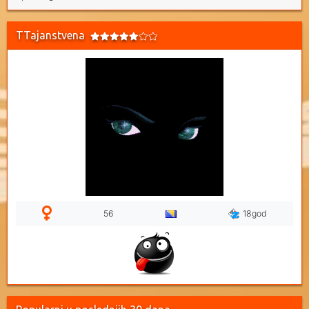
TTajanstvena
56
18god