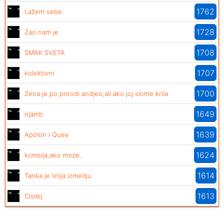
1762
Lažem sebe
1728
Zao nam je
1708
SMAK SVETA
1707
kolektivni
1700
Zena je po prirodi andjeo,ali ako joj slome krila
1649
njamb
1639
Apolon i Quee
1624
komsija,ako moze..
1614
Tanka je linija izmedju
1613
Cisilej