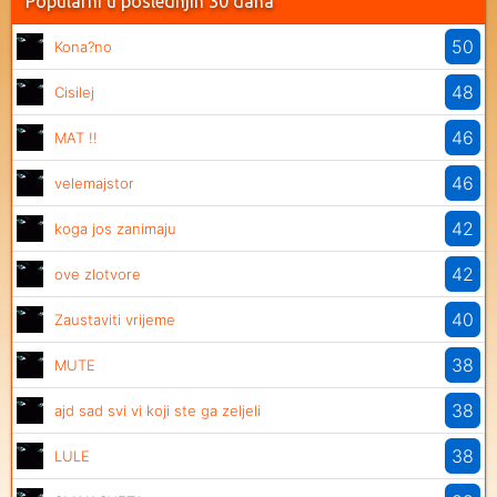
Popularni u poslednjih 30 dana
50
Kona?no
48
Cisilej
46
MAT !!
46
velemajstor
42
koga jos zanimaju
42
ove zlotvore
40
Zaustaviti vrijeme
38
MUTE
38
ajd sad svi vi koji ste ga zeljeli
38
LULE