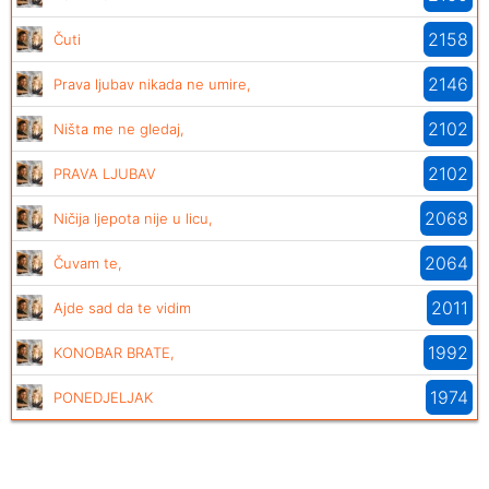
2158
Čuti
2146
Prava ljubav nikada ne umire,
2102
Ništa me ne gledaj,
2102
PRAVA LJUBAV
2068
Ničija ljepota nije u licu,
2064
Čuvam te,
2011
Ajde sad da te vidim
1992
KONOBAR BRATE,
1974
PONEDJELJAK