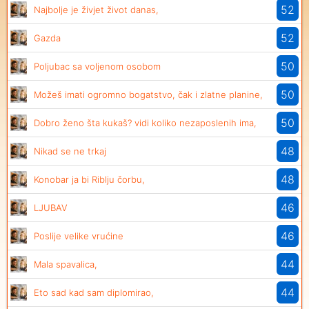
52
Najbolje je živjet život danas,
52
Gazda
50
Poljubac sa voljenom osobom
50
Možeš imati ogromno bogatstvo, čak i zlatne planine,
50
Dobro ženo šta kukaš? vidi koliko nezaposlenih ima,
48
Nikad se ne trkaj
48
Konobar ja bi Riblju čorbu,
46
LJUBAV
46
Poslije velike vrućine
44
Mala spavalica,
44
Eto sad kad sam diplomirao,