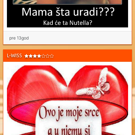
pre 13god
L-WISS