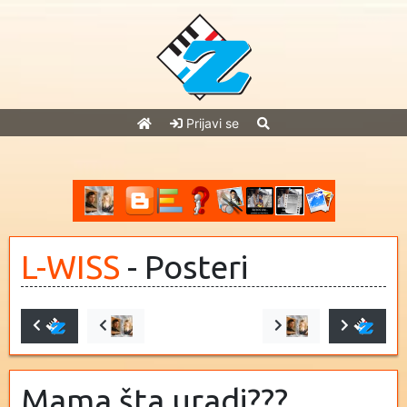
Prijavi se
L-WISS
- Posteri
Mama šta uradi???