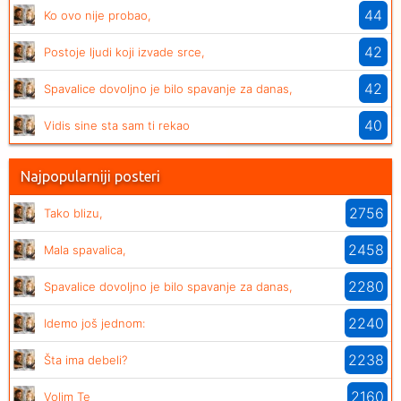
44
Ko ovo nije probao,
42
Postoje ljudi koji izvade srce,
42
Spavalice dovoljno je bilo spavanje za danas,
40
Vidis sine sta sam ti rekao
Najpopularniji posteri
2756
Tako blizu,
2458
Mala spavalica,
2280
Spavalice dovoljno je bilo spavanje za danas,
2240
Idemo još jednom:
2238
Šta ima debeli?
2160
Volim Te