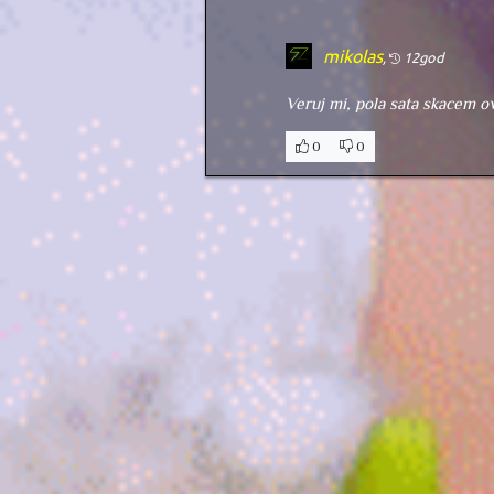
mikolas
,
12god
Veruj mi, pola sata skacem o
0
0