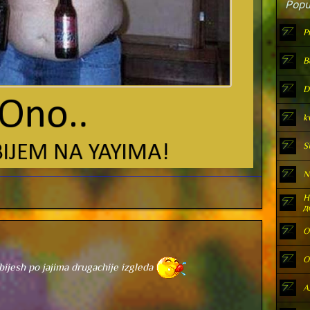
Popu
P
B
D
k
S
N
Н
д
O
O
bijesh po jajima drugachije izgleda
А.