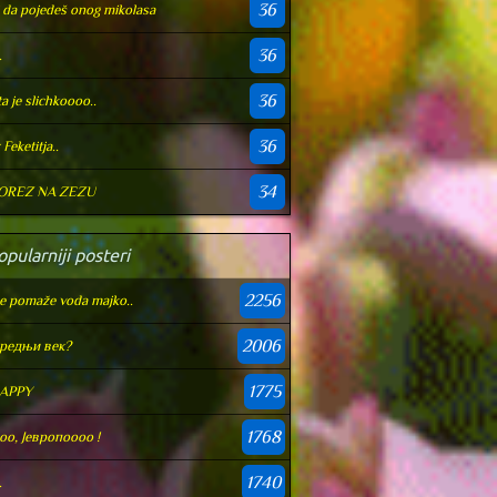
36
.i da pojedeš onog mikolasa
36
.
36
ta je slichkoooo..
36
 Feketitja..
34
OREZ NA ZEZU
pularniji posteri
2256
e pomaže voda majko..
2006
редњи век?
1775
APPY
1768
oo, Јевропоооо !
1740
.