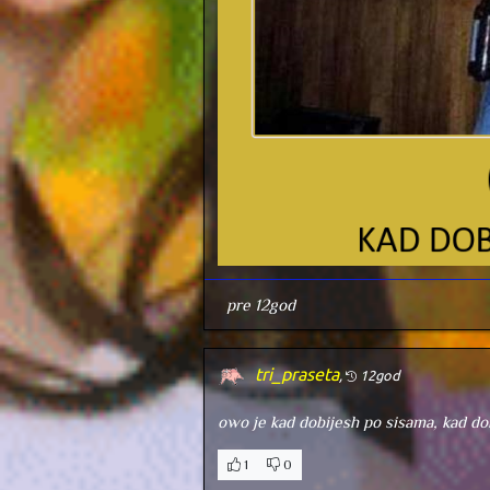
pre 12god
tri_praseta
,
12god
owo je kad dobijesh po sisama, kad do
1
0