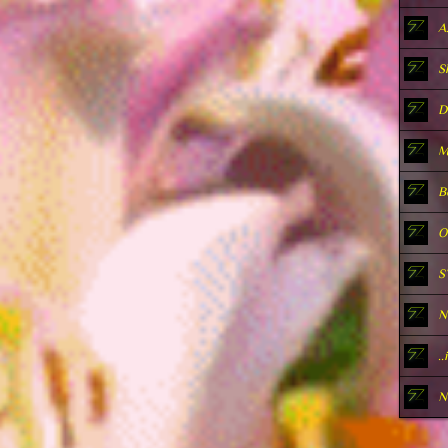
А.
Sl
D
M
B
O
S
N
.
N