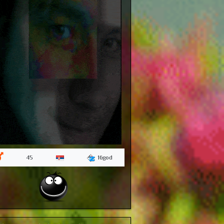
16god
45