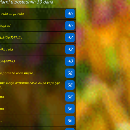
larni u poslednjih 30 dana
46
ravila su pravila
46
eograd
42
EMOKRATIJA
42
vikli čeka
40
UMNJIVO
38
e pomaže voda majko..
ије змија отровна само онда када ује
38
е,
38
no..
36
no..
36
..