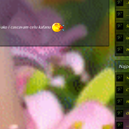
.
...
Š
vako i cascavam celu kafanu
Iz
P
Najpo
N
С
H
О
...