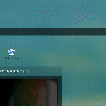
Slikovnice
las