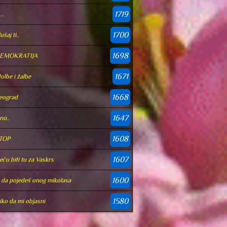
1719
..
1700
ušaj ti..
1698
EMOKRATIJA
1671
olbe i žalbe
1668
eograd
1647
no..
1608
TOP
1607
eću biti tu za Vaskrs
1600
.i da pojedeš onog mikolasa
1580
iko da mi objasni