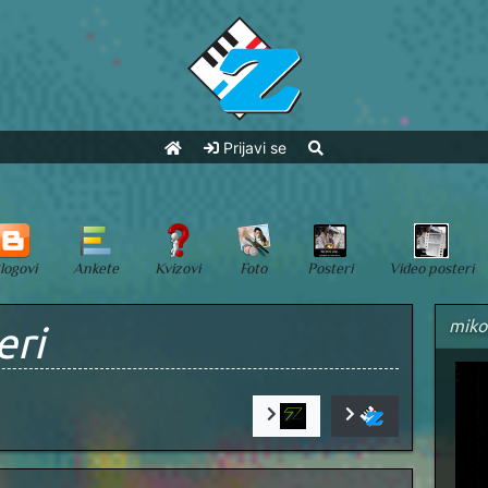
Prijavi se
logovi
Ankete
Kvizovi
Foto
Posteri
Video posteri
miko
eri