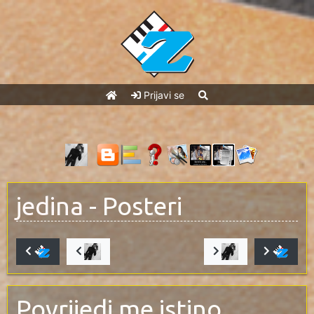
Prijavi se
jedina
- Posteri
Povrijedi me istino