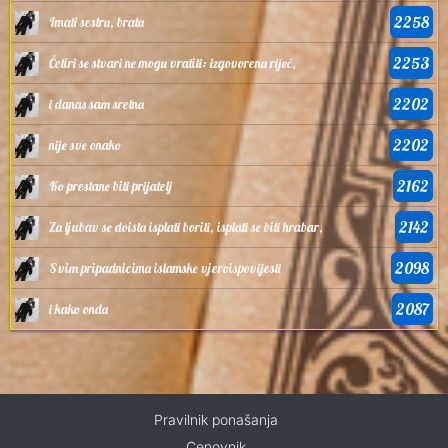
2258
Imati sestru, brata
2253
Četiri se stvari ne mogu vratiti: izgovorena riječ,
2202
i danas sam sretna
2202
nije sve onako
2162
Ko prestane biti prijatelj
2142
Za ljubav se doista isplati boriti, isplati se biti hrabar,
2098
Svim pripadnicima islamske vjeroispovijesti
2087
i kako onda
Pravilnik ponašanja
Cenovnik