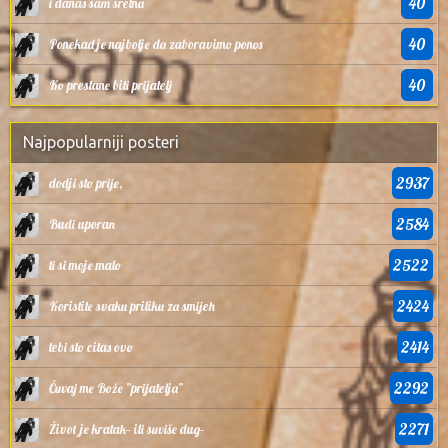
40
i danas sam sretna
40
Ponekad je najbolje da zaboravimo ponos
40
Ko prestane biti prijatelj
Najpopularniji posteri
2937
dodji sto prije,
2584
Budi uporan
2522
ti si moje malo
2424
Koristite svaku priliku za smijeh
2414
tebi sto citas ovo
2292
Čuvaj me Bože ”prijatelja”
2271
Život je kratak– ili suviše dug–