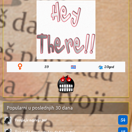
39
20god
Popularni u poslednjih 30 dana
54
Paznja je najbolji put
48
Živi svaki dan života kao da ti je zadnji,