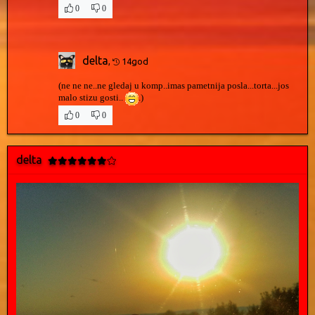
0
0
delta
,
14god
(ne ne ne..ne gledaj u komp..imas pametnija posla...torta...jos
malo stizu gosti..
.)
0
0
delta