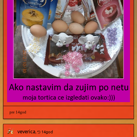
pre 14god
veverica
,
14god