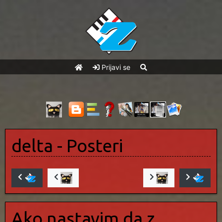
Prijavi se
delta
- Posteri
Ako nastavim da z