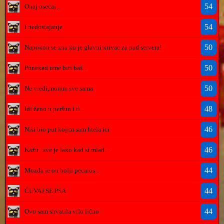
54
Onaj osećaj...
54
I nedostajanje
50
Napokon se zna ko je glavni krivac za pad servera!
50
Ponekad ume biti baš...
50
Ne vredi,moram sve sama
48
Idi ženo u peršun i ti...
46
Nisi bio put kojim sam htela ici
46
Kažu...sve je lako kad si mlad...
44
Mozda je on bolji pecaros...
44
ČUVAJ SE PSA
44
Ovo sam shvatila vrlo lično