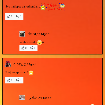
Sve najlepse za rodjendan...
1
0
delta
,
14god
hvala veverka
))
0
0
gipsy
,
14god
E taj recept znam!
1
0
nyxter
,
14god