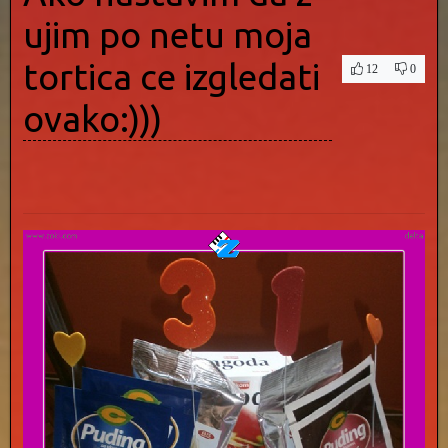
ujim po netu moja
tortica ce izgledati
12
0
ovako:)))