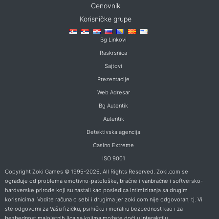
Cenovnik
Korisničke grupe
Bg Linkovi
Raskrsnica
Sajtovi
Prezentacije
Web Adresar
Bg Autentik
Autentik
Detektivska agencija
Casino Extreme
ISO 9001
Copyright Zoki Games © 1995-2026. All Rights Reserved. Zoki.com se
ograđuje od problema emotivno-patološke, bračne i vanbračne i softversko-
hardverske prirode koji su nastali kao posledica intimiziranja sa drugim
korisnicima. Vodite računa o sebi i drugima jer zoki.com nije odgovoran, tj. Vi
ste odgovorni za Vašu fizičku, psihičku i moralnu bezbednost kao i za
bezbednost maloletnih lica sa kojima možete doći u interakciju.