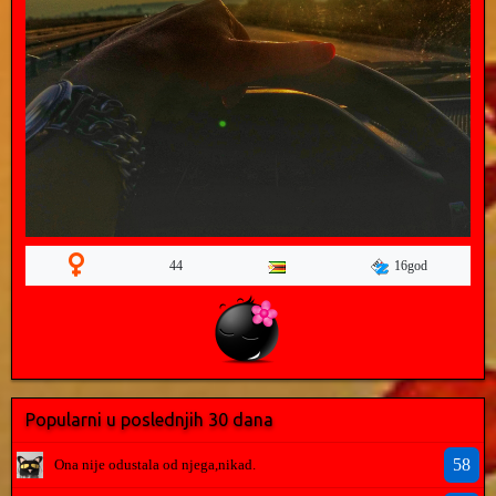
16god
44
Popularni u poslednjih 30 dana
58
Ona nije odustala od njega,nikad.