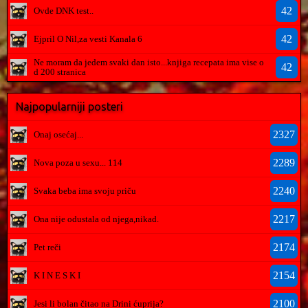
42
Ovde DNK test..
42
Ejpril O Nil,za vesti Kanala 6
Ne moram da jedem svaki dan isto...knjiga recepata ima vise o
42
d 200 stranica
Najpopularniji posteri
2327
Onaj osećaj...
2289
Nova poza u sexu... 114
2240
Svaka beba ima svoju priču
2217
Ona nije odustala od njega,nikad.
2174
Pet reči
2154
K I N E S K I
2100
Jesi li bolan čitao na Drini ćuprija?