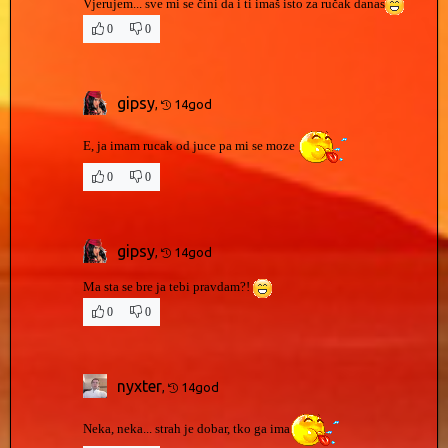
Vjerujem... sve mi se čini da i ti imaš isto za ručak danas
0
0
gipsy
,
14god
E, ja imam rucak od juce pa mi se moze
0
0
gipsy
,
14god
Ma sta se bre ja tebi pravdam?!
0
0
nyxter
,
14god
Neka, neka... strah je dobar, tko ga ima