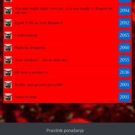
A ja sam negde,rujno vino pio...a ja sam negde..s' drugom sre
2094
ćan bio...
2092
Ejpril O Nil,za vesti Kanala 6
2065
I nedostajanje
2060
Najbolja drugarica...
2055
Kazu muskarci....sve su zene iste...
2036
Idi ženo u peršun i ti...
2001
Koliko sam ga puta prevodila...
2001
Imam tri želje
Pravilnik ponašanja