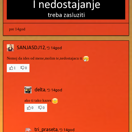
pre 14god
SANJASDJ12
,
14god
Nemoj da ides od mene,molim te,nedostajacu ti
1
0
delta
,
14god
ako ti tako kazes
0
0
tri_praseta
,
14god