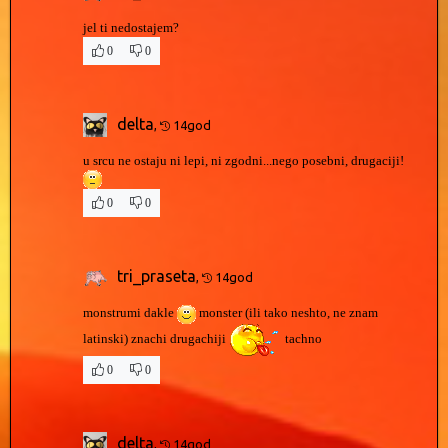
jel ti nedostajem?
0
0
delta
,
14god
u srcu ne ostaju ni lepi, ni zgodni...nego posebni, drugaciji!
0
0
tri_praseta
,
14god
monstrumi dakle
monster (ili tako neshto, ne znam
latinski) znachi drugachiji
tachno
0
0
delta
,
14god