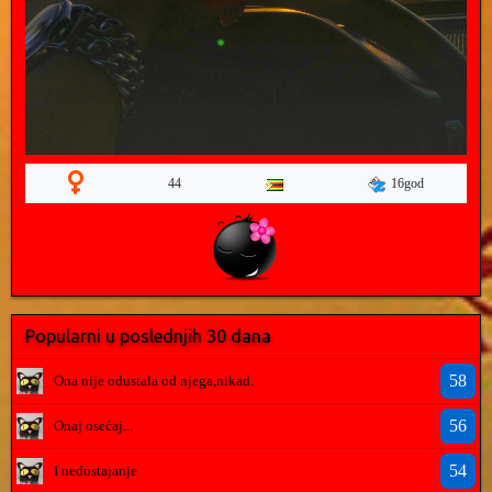
16god
44
Popularni u poslednjih 30 dana
58
Ona nije odustala od njega,nikad.
56
Onaj osećaj...
54
I nedostajanje