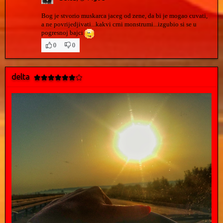
Bog je stvorio muskarca jaceg od zene, da bi je mogao cuvati,
a ne povrijedjivati...kakvi crni monstrumi...izgubio si se u
pogresnoj bajci
0
0
delta