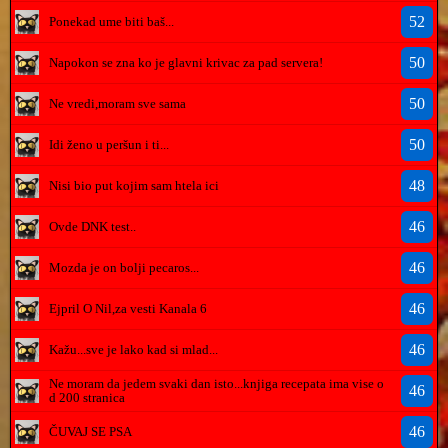
52
Ponekad ume biti baš...
50
Napokon se zna ko je glavni krivac za pad servera!
50
Ne vredi,moram sve sama
50
Idi ženo u peršun i ti...
48
Nisi bio put kojim sam htela ici
46
Ovde DNK test..
46
Mozda je on bolji pecaros...
46
Ejpril O Nil,za vesti Kanala 6
46
Kažu...sve je lako kad si mlad...
Ne moram da jedem svaki dan isto...knjiga recepata ima vise o
46
d 200 stranica
46
ČUVAJ SE PSA