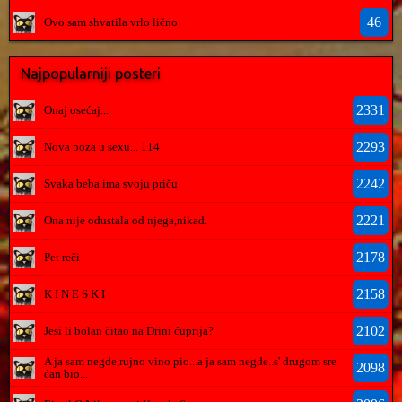
46
Ovo sam shvatila vrlo lično
Najpopularniji posteri
2331
Onaj osećaj...
2293
Nova poza u sexu... 114
2242
Svaka beba ima svoju priču
2221
Ona nije odustala od njega,nikad.
2178
Pet reči
2158
K I N E S K I
2102
Jesi li bolan čitao na Drini ćuprija?
A ja sam negde,rujno vino pio...a ja sam negde..s' drugom sre
2098
ćan bio...