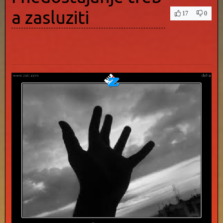
a zasluziti
17
0