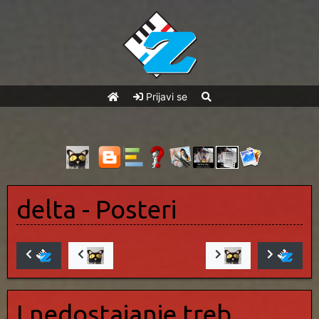
Prijavi se
delta
- Posteri
I nedostajanje treb