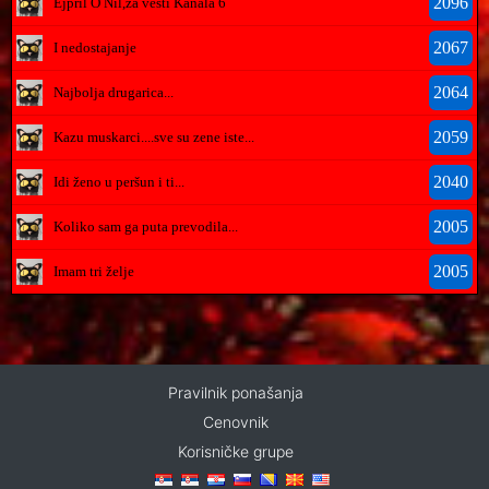
2096
Ejpril O Nil,za vesti Kanala 6
2067
I nedostajanje
2064
Najbolja drugarica...
2059
Kazu muskarci....sve su zene iste...
2040
Idi ženo u peršun i ti...
2005
Koliko sam ga puta prevodila...
2005
Imam tri želje
Pravilnik ponašanja
Cenovnik
Korisničke grupe