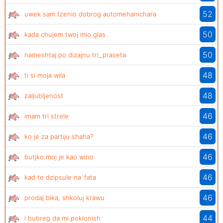
52
uwek sam tzenio dobrog automehanichara
50
kada chujem twoj mio glas
50
nameshtaj po dizajnu tri_praseta
48
ti si moja wila
48
zaljubljenost
46
imam tri strele
46
ko je za partiju shaha?
46
butjko moj je kao wino
46
kad te dzipsule na`fata
46
prodaj bika, shkoluj krawu
44
i bubreg da mi poklonish