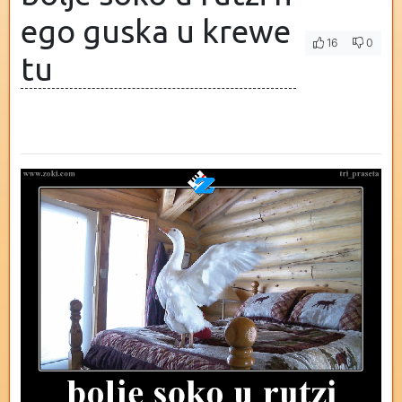
ego guska u krewe
16
0
tu