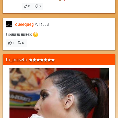
0
0
queequeg
,
12god
Грешиш шинко
1
0
tri_praseta