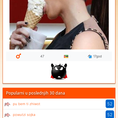
47
17god
Popularni u poslednjih 30 dana
52
pu bem ti zhiwot
52
powutzi sojka