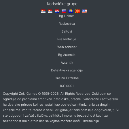
Korisničke grupe
Bg Linkovi
Raskrsnica
Sajtovi
Prezentacije
Web Adresar
Bg Autentik
Autentik
Detektivska agencija
Casino Extreme
ISO 9001
Copyright Zoki Games © 1995-2026. All Rights Reserved. Zoki.com se
ograđuje od problema emotivno-patološke, bračne i vanbračne i softversko-
hardverske prirode koji su nastali kao posledica intimiziranja sa drugim
korisnicima. Vodite računa o sebi i drugima jer zoki.com nije odgovoran, tj. Vi
ste odgovorni za Vašu fizičku, psihičku i moralnu bezbednost kao i za
bezbednost maloletnih lica sa kojima možete doći u interakciju.