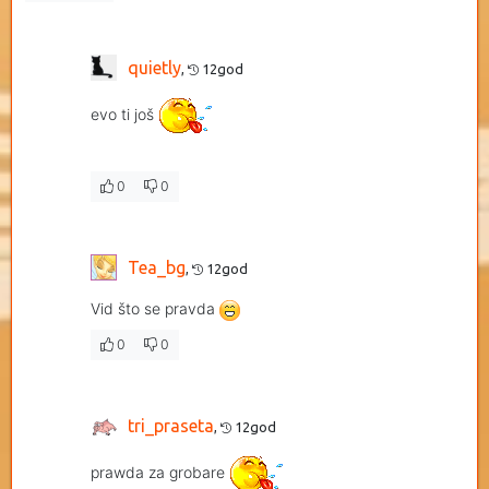
quietly
,
12god
evo ti još
0
0
Tea_bg
,
12god
Vid što se pravda
0
0
tri_praseta
,
12god
prawda za grobare