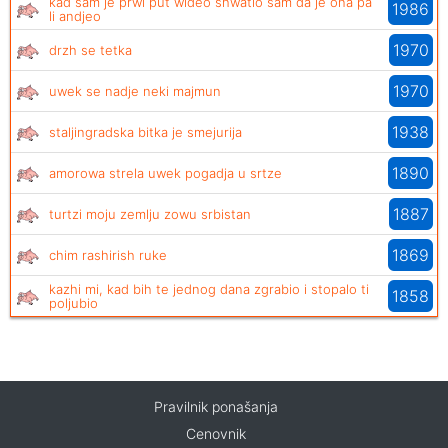
kad sam je prwi put wideo shwatio sam da je ona pa
1986
li andjeo
1970
drzh se tetka
1970
uwek se nadje neki majmun
1938
staljingradska bitka je smejurija
1890
amorowa strela uwek pogadja u srtze
1887
turtzi moju zemlju zowu srbistan
1869
chim rashirish ruke
kazhi mi, kad bih te jednog dana zgrabio i stopalo ti
1858
poljubio
Pravilnik ponašanja
Cenovnik