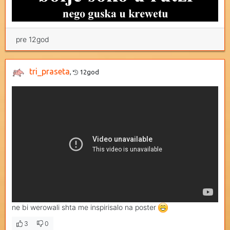
pre 12god
tri_praseta
,
12god
ne bi werowali shta me inspirisalo na poster
3
0