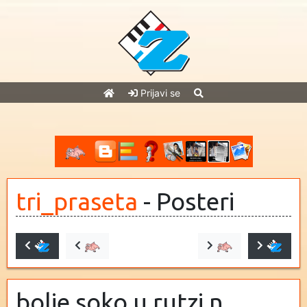
Prijavi se
tri_praseta
- Posteri
bolje soko u rutzi n