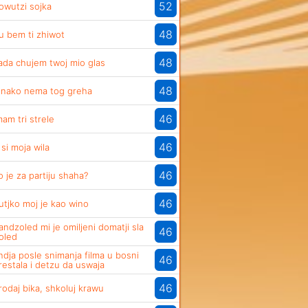
52
owutzi sojka
48
u bem ti zhiwot
48
ada chujem twoj mio glas
48
onako nema tog greha
46
mam tri strele
46
i si moja wila
46
o je za partiju shaha?
46
utjko moj je kao wino
andzoled mi je omiljeni domatji sla
46
oled
ndja posle snimanja filma u bosni
46
restala i detzu da uswaja
46
rodaj bika, shkoluj krawu