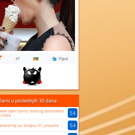
47
17god
larni u poslednjih 30 dana
wek sam tzenio dobrog automeha
54
ichara
54
ameshtaj po dizajnu tri_praseta