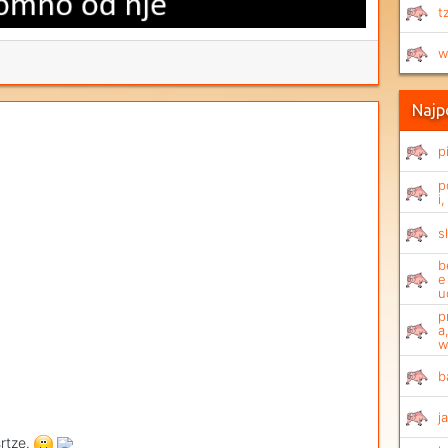
t
w
Najpo
p
p
i
s
b
e
u
p
a
w
b
j
srtze.