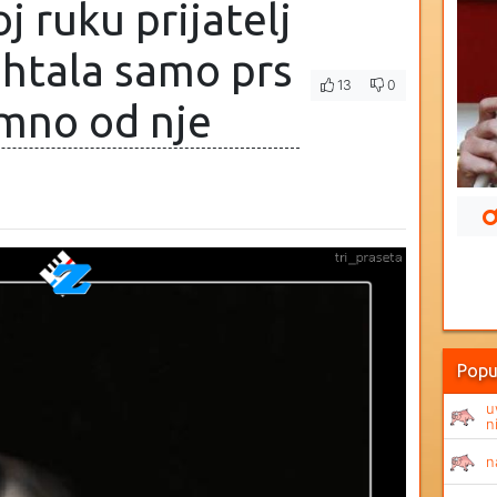
j ruku prijatelj
 htala samo prs
13
0
omno od nje
Popu
u
n
n