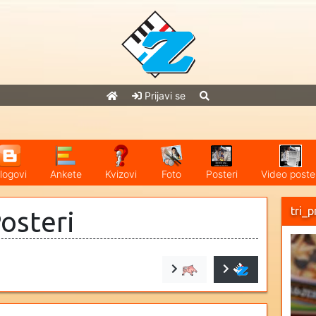
Prijavi se
logovi
Ankete
Kvizovi
Foto
Posteri
Video poster
tri_
Posteri