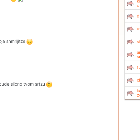
k
o
d
u
ja shmrljitze
s
a
s
t
c
 bude slicno tvom srtzu
k
z