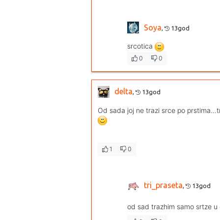
Soya
,
13god
srcotica
0
0
delta
,
13god
Od sada joj ne trazi srce po prstima...t
1
0
tri_praseta
,
13god
od sad trazhim samo srtze u 