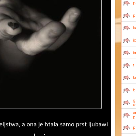
p
p
k
i
i
t
k
b
g
d
a
p
p