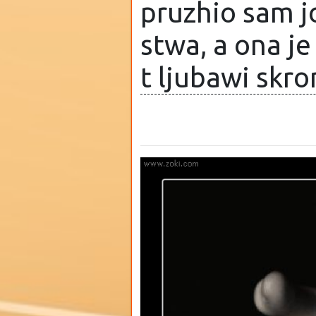
pruzhio sam jo
stwa, a ona je
t ljubawi skr