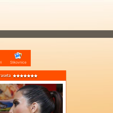
i
Slikovnice
praseta