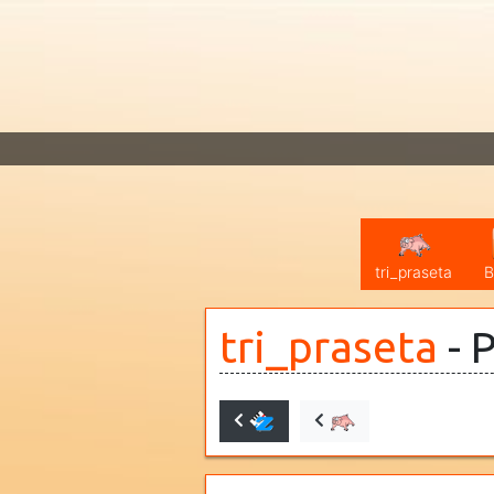
tri_praseta
B
tri_praseta
- 