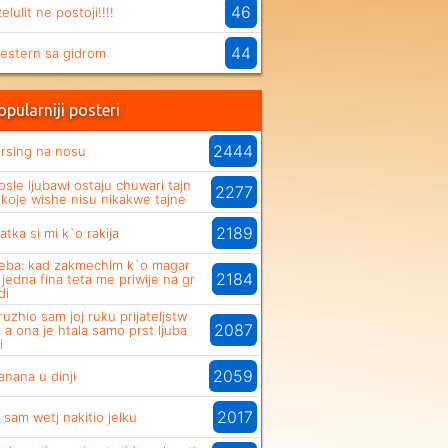
46
zelulit ne postoji!!!!
44
estern sa gidrom
pularniji posteri
2444
irsing na nosu
osle ljubawi ostaju chuwari tajn
2277
, koje wishe nisu nikakwe tajne
2189
latka si mi k`o rakija
eba: kad zakmechim k`o magar
2184
 jedna fina teta me priwije na gr
di
ruzhio sam joj ruku prijateljstw
2087
, a ona je htala samo prst ljuba
i
2059
anana u dinji
2017
a sam wetj nakitio jelku