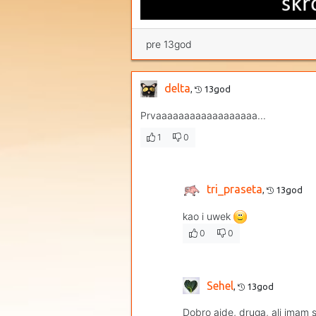
pre 13god
delta
,
13god
Prvaaaaaaaaaaaaaaaaaa...
1
0
tri_praseta
,
13god
kao i uwek
0
0
Sehel
,
13god
Dobro ajde, druga, ali imam 