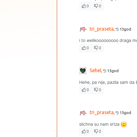
0
0
tri_praseta
,
13god
i to welikooooooooo draga mo
0
0
Sehel
,
13god
Hehe, pa nije, pazila sam da
0
0
tri_praseta
,
13god
slichna su nam srtza
0
0