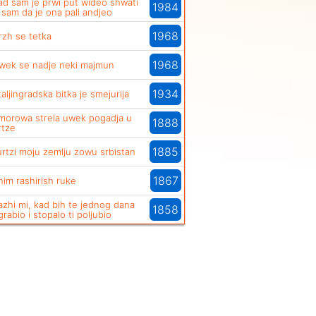
ad sam je prwi put wideo shwati
1984
 sam da je ona pali andjeo
1968
rzh se tetka
1968
wek se nadje neki majmun
1934
taljingradska bitka je smejurija
morowa strela uwek pogadja u
1888
rtze
1885
urtzi moju zemlju zowu srbistan
1867
him rashirish ruke
azhi mi, kad bih te jednog dana
1858
grabio i stopalo ti poljubio