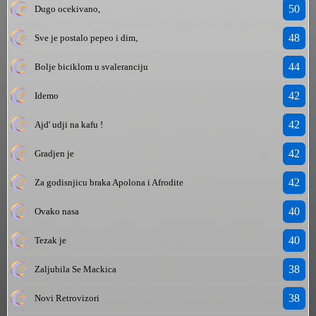
50
Dugo ocekivano,
48
Sve je postalo pepeo i dim,
44
Bolje biciklom u svaleranciju
42
Idemo
42
Ajd' udji na kafu !
42
Gradjen je
42
Za godisnjicu braka Apolona i Afrodite
40
Ovako nasa
40
Tezak je
38
Zaljubila Se Mackica
38
Novi Retrovizori