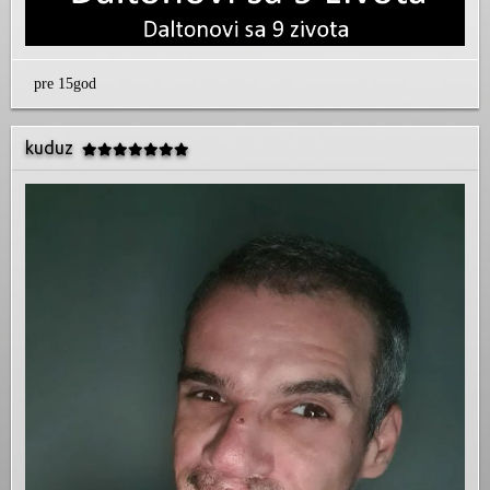
pre 15god
kuduz