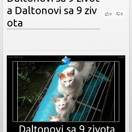
a Daltonovi sa 9 ziv
0
0
ota