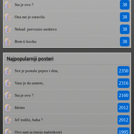
38
Sta je ovo ?
38
Ona me je ostavila
38
Nekad: prevozno sredstvo
38
Bem ti kocku
Najpopularniji posteri
2350
Sve je postalo pepeo i dim,
2316
Vase je da umrete,
2160
Sta je ovo ?
2012
Idemo
2012
Jel' rodilo, baba ?
1995
Ovo sam ja (moja malenkost)