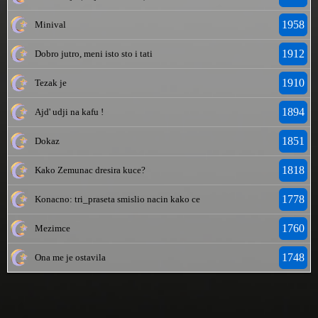
1958
Minival
1912
Dobro jutro, meni isto sto i tati
1910
Tezak je
1894
Ajd' udji na kafu !
1851
Dokaz
1818
Kako Zemunac dresira kuce?
1778
Konacno: tri_praseta smislio nacin kako ce
1760
Mezimce
1748
Ona me je ostavila