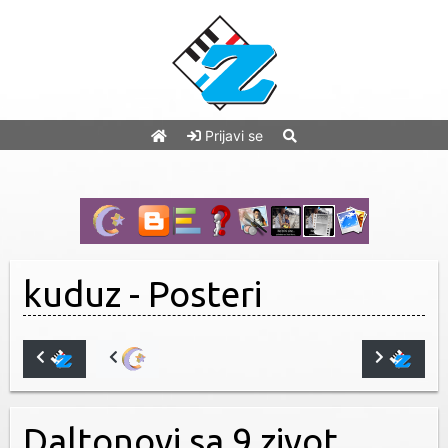
Prijavi se
kuduz
- Posteri
Daltonovi sa 9 zivot