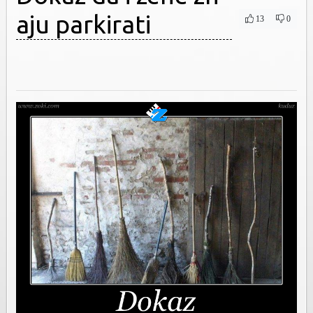
aju parkirati
13
0