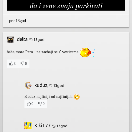
pre 13god
delta
,
13god
haha,more Pero...ne zaebaji se s' vesticama
3
0
kuduz
,
13god
Kuduz najfiniji od najfinijih.
0
0
KikiT77
,
13god