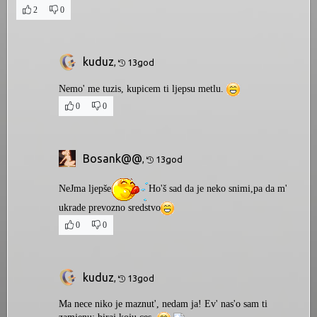
2
0
kuduz
,
13god
Nemo' me tuzis, kupicem ti ljepsu metlu.
0
0
Bosank@@
,
13god
NeJma ljepše
Ho'š sad da je neko snimi,pa da m'
ukrade prevozno sredstvo
0
0
kuduz
,
13god
Ma nece niko je maznut', nedam ja! Ev' nas'o sam ti