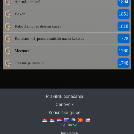
1894
Ajd' udji na kafu !
1851
Dokaz
1818
Kako Zemunac dresira kuce?
1778
Konacno: tri_praseta smislio nacin kako ce
1760
Mezimce
1748
Ona me je ostavila
Pravilnik ponašanja
Cenovnik
Korisničke grupe
Bg Linkovi
Raskrsnica