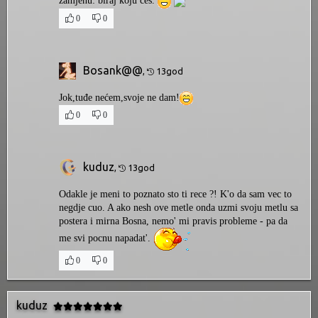
zamjenu: biraj koju ces.
0
0
Bosank@@
,
13god
Jok,tuđe nećem,svoje ne dam!
0
0
kuduz
,
13god
Odakle je meni to poznato sto ti rece ?! K'o da sam vec to
negdje cuo. A ako nesh ove metle onda uzmi svoju metlu sa
postera i mirna Bosna, nemo' mi pravis probleme - pa da
me svi pocnu napadat'.
0
0
kuduz