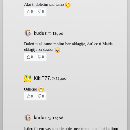
Ako ti doletim sad tamo
0
0
kuduz
,
13god
Doleti ti al' samo molim bez oklagije, dat' ce ti Maida
oklagiju za dzaba.
0
0
KikiT77
,
13god
Odlicno
0
0
kuduz
,
13god
Istjerat' cem vas napolje obje, necete me pipat' oklagijom,