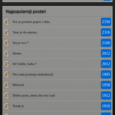
Najpopularniji posteri
2350
Sve je postalo pepeo i dim,
2316
Vase je da umrete,
2160
Sta je ovo ?
2012
Idemo
2012
Jel' rodilo, baba ?
1995
Ovo sam ja (moja malenkost)
1958
Minival
1912
Dobro jutro, meni isto sto i tati
1910
Tezak je