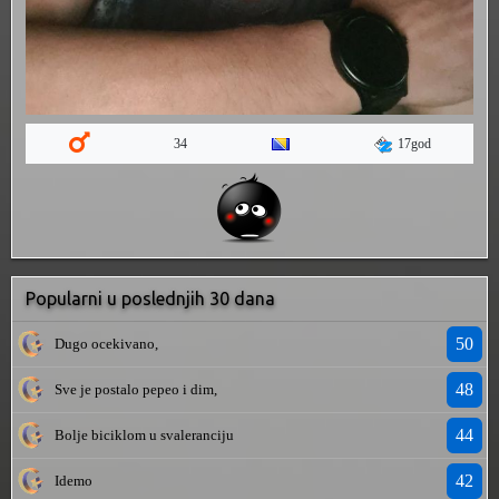
17god
34
Popularni u poslednjih 30 dana
50
Dugo ocekivano,
48
Sve je postalo pepeo i dim,
44
Bolje biciklom u svaleranciju
42
Idemo