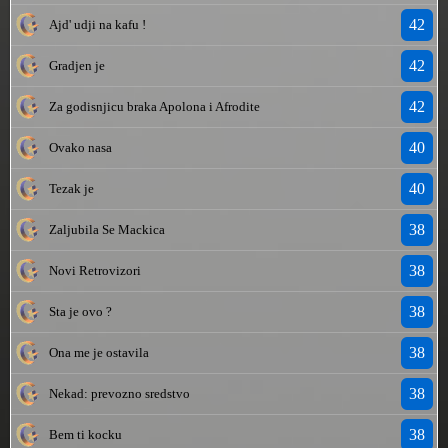
42
Ajd' udji na kafu !
42
Gradjen je
42
Za godisnjicu braka Apolona i Afrodite
40
Ovako nasa
40
Tezak je
38
Zaljubila Se Mackica
38
Novi Retrovizori
38
Sta je ovo ?
38
Ona me je ostavila
38
Nekad: prevozno sredstvo
38
Bem ti kocku