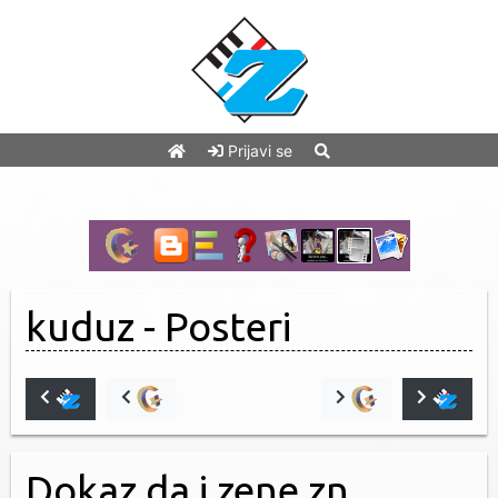
Prijavi se
kuduz
- Posteri
Dokaz da i zene zn