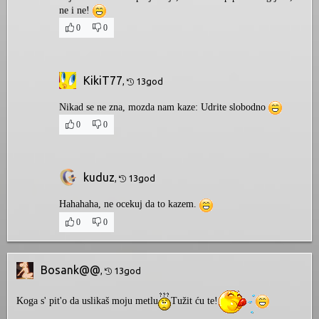
ne i ne!
0
0
KikiT77
,
13god
Nikad se ne zna, mozda nam kaze: Udrite slobodno
0
0
kuduz
,
13god
Hahahaha, ne ocekuj da to kazem.
0
0
Bosank@@
,
13god
Koga s' pit'o da uslikaš moju metlu
Tužit ću te!