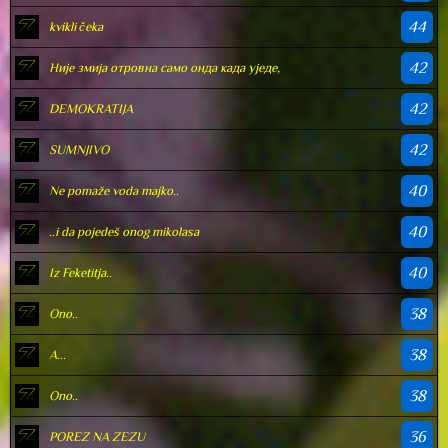
44
kvikli čeka
42
Није змија отровна само онда када уједе,
42
DEMOKRATIJA
42
SUMNJIVO
40
Ne pomaže voda majko..
40
..i da pojedeš onog mikolasa
40
Iz Feketitja..
38
Ono..
38
А...
38
Ono..
36
POREZ NA ZEZU