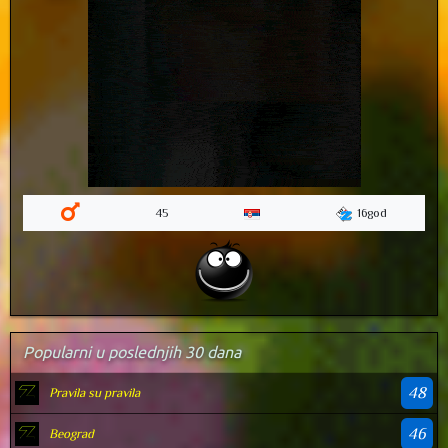
16god
45
Popularni u poslednjih 30 dana
48
Pravila su pravila
46
Beograd