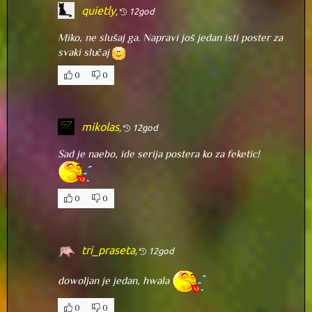
quietly
,
12god
Miko, ne slušaj ga. Napravi još jedan isti poster za
svaki slučaj
0
0
mikolas
,
12god
Sad je naebo, ide serija postera ko za feketic!
0
0
tri_praseta
,
12god
dowoljan je jedan, hwala
0
0