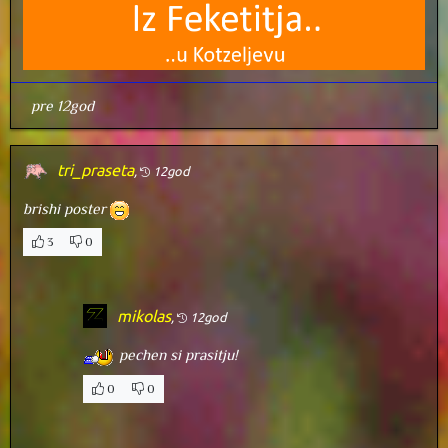
pre 12god
tri_praseta
,
12god
brishi poster
3
0
mikolas
,
12god
pechen si prasitju!
0
0