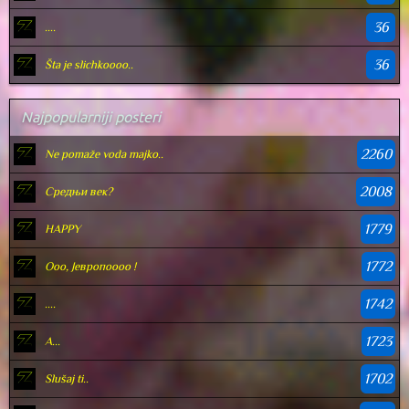
36
....
36
Šta je slichkoooo..
Najpopularniji posteri
2260
Ne pomaže voda majko..
2008
Средњи век?
1779
HAPPY
1772
Оoo, Јевропоооо !
1742
....
1723
А...
1702
Slušaj ti..