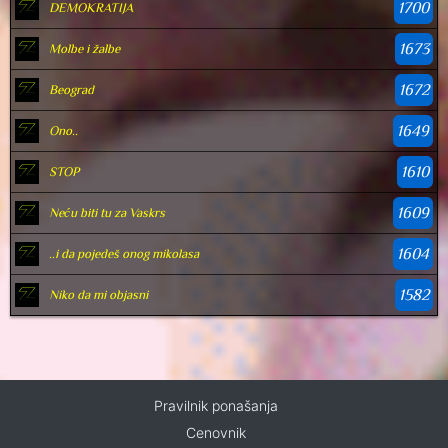
1700
DEMOKRATIJA
1673
Molbe i žalbe
1672
Beograd
1649
Ono..
1610
STOP
1609
Neću biti tu za Vaskrs
1604
..i da pojedeš onog mikolasa
1582
Niko da mi objasni
Pravilnik ponašanja
Cenovnik