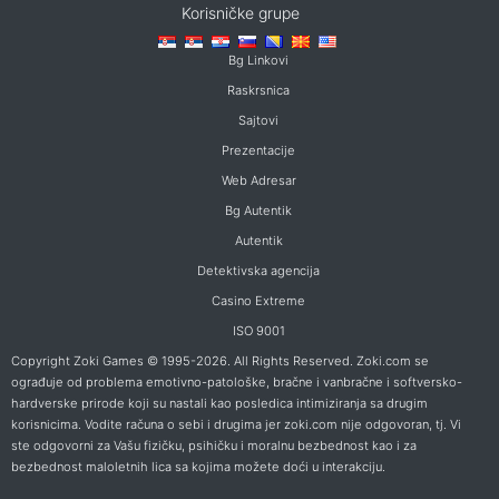
Korisničke grupe
Bg Linkovi
Raskrsnica
Sajtovi
Prezentacije
Web Adresar
Bg Autentik
Autentik
Detektivska agencija
Casino Extreme
ISO 9001
Copyright Zoki Games © 1995-2026. All Rights Reserved. Zoki.com se
ograđuje od problema emotivno-patološke, bračne i vanbračne i softversko-
hardverske prirode koji su nastali kao posledica intimiziranja sa drugim
korisnicima. Vodite računa o sebi i drugima jer zoki.com nije odgovoran, tj. Vi
ste odgovorni za Vašu fizičku, psihičku i moralnu bezbednost kao i za
bezbednost maloletnih lica sa kojima možete doći u interakciju.