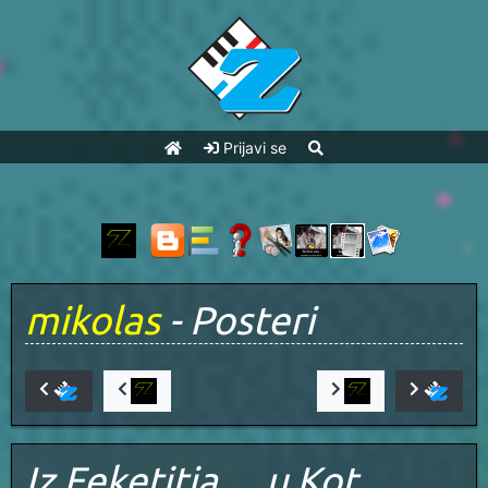
Prijavi se
mikolas
- Posteri
Iz Feketitja.. ..u Kot