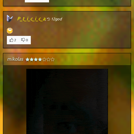
P_t_i_c_i_c_a
,
12god
2
0
mikolas