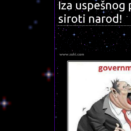
Iza uspešnog p
siroti narod!