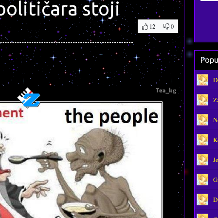
olitičara stoji
12
0
Popu
D
Z
N
K
J
G
D