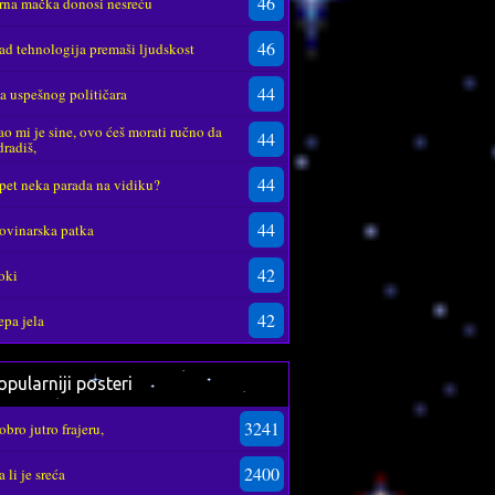
46
rna mačka donosi nesreću
46
ad tehnologija premaši ljudskost
44
za uspešnog političara
ao mi je sine, ovo ćeš morati ručno da
44
dradiš,
44
pet neka parada na vidiku?
44
ovinarska patka
42
oki
42
epa jela
pularniji posteri
3241
obro jutro frajeru,
2400
a li je sreća