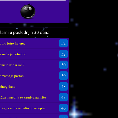
larni u poslednjih 30 dana
52
obro jutro frajeru,
52
a sreću je potrebno
50
emate dobar san?
50
omarac je postao
48
ednog dana
48
rčka tragedija se zasniva na mitu
46
ušo, ja sam sve radio po receptu...