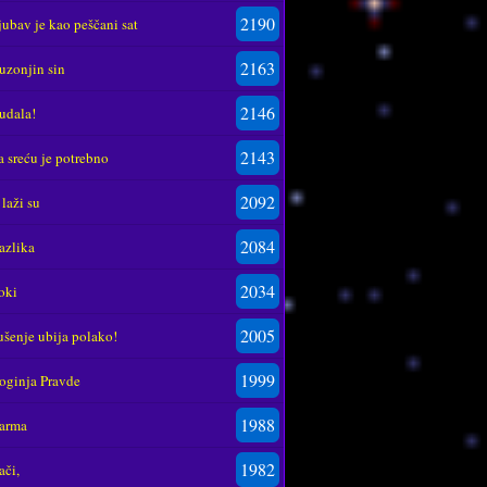
2190
jubav je kao peščani sat
2163
uzonjin sin
2146
udala!
2143
a sreću je potrebno
2092
 laži su
2084
azlika
2034
oki
2005
ušenje ubija polako!
1999
oginja Pravde
1988
arma
1982
ači,