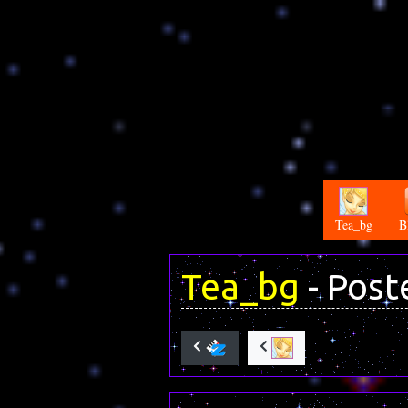
Tea_bg
B
Tea_bg
- Post