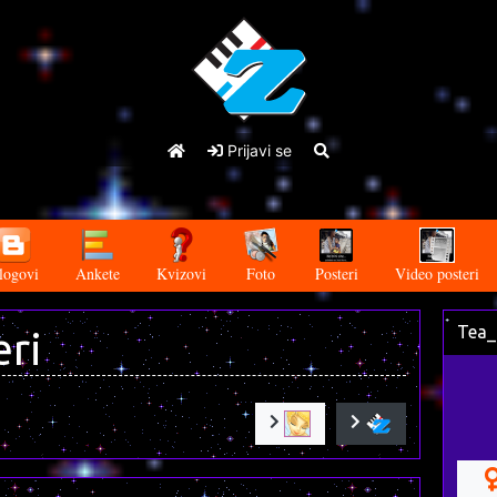
Prijavi se
logovi
Ankete
Kvizovi
Foto
Posteri
Video posteri
Tea_
eri