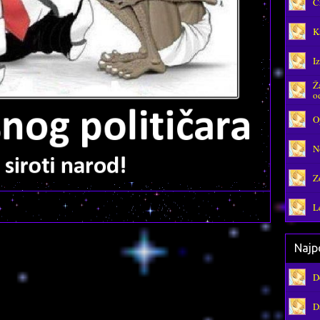
C
K
I
Ž
o
O
N
Z
L
Najpo
D
D