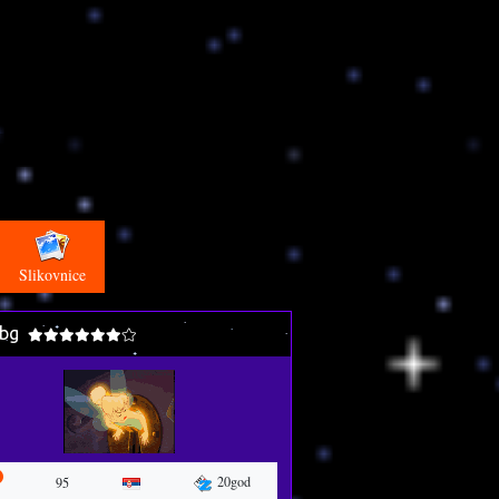
Slikovnice
bg
20god
95