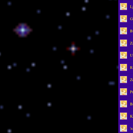
L
G
B
Z
U
R
Z
P
B
K
'n