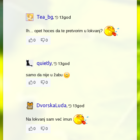
Tea_bg
,
13god
Ih... opet hoces da te pretvorim u lokvanj?
0
0
quietly
,
13god
samo da nije u žabu
0
0
DvorskaLuda
,
13god
Na lokvanj sam već imun
0
0