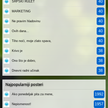
40
SRPSKI RULET
40
MARKETING
40
Ne pravim hladovinu
40
Ovih dana...
40
Tiho noći, moje zlato spava,
38
Krivo je
38
Ono što je dobro,
38
Dnevni radni učinak
Najpopularniji posteri
1992
Ako ponedeljak pita za mene,
1957
Nepismenost!