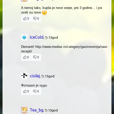
A nemoj tako, kupila je nove serpe, pre 3 godine... i jos
uvek su nove
0
0
IceCold
,
13god
Demanti! http://www.medias.rs/category/gastronomija/nasi-
recepti/
0
0
cisilej
,
13god
Фотошоп је чудо.
0
0
Tea_bg
,
13god