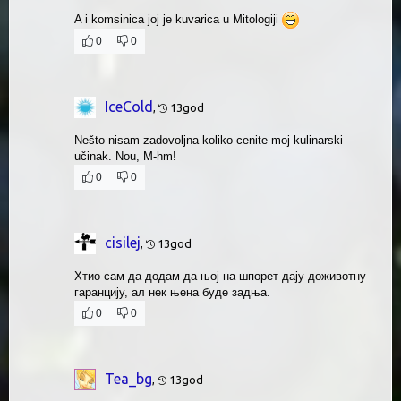
A i komsinica joj je kuvarica u Mitologiji
0
0
IceCold
,
13god
Nešto nisam zadovoljna koliko cenite moj kulinarski
učinak. Nou, M-hm!
0
0
cisilej
,
13god
Хтио сам да додам да њој на шпорет дају доживотну
гаранцију, ал нек њена буде задња.
0
0
Tea_bg
,
13god