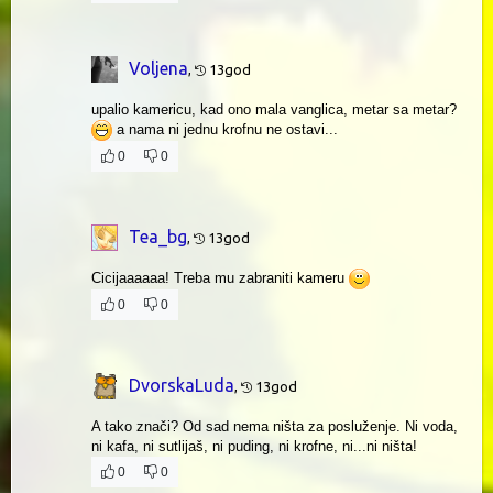
Voljena
,
13god
upalio kamericu, kad ono mala vanglica, metar sa metar?
a nama ni jednu krofnu ne ostavi...
0
0
Tea_bg
,
13god
Cicijaaaaaa! Treba mu zabraniti kameru
0
0
DvorskaLuda
,
13god
A tako znači? Od sad nema ništa za posluženje. Ni voda,
ni kafa, ni sutlijaš, ni puding, ni krofne, ni...ni ništa!
0
0