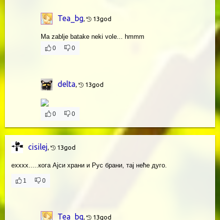
Tea_bg
,
13god
Ma zablje batake neki vole... hmmm
0
0
delta
,
13god
0
0
cisilej
,
13god
ехххх.....кога Ајси храни и Рус брани, тај неће дуго.
1
0
Tea_bg
,
13god