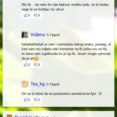
Ma idi... da neko ko nije baksuz onoliko jede, ne bi hodao
nego bi se kotrljao niz ulicu!
0
0
Voljena
,
13god
hahahahhahah ja sam i zamisljala nekog onako, punijeg, al
kad sam mu vidjela neki komentar na fb (slika mu na fb),
tri dana sam zapitkivala ko je taj lik, nisam mogla vjerovati
da je on
0
0
Tea_bg
,
13god
On se to brine da ne postanemo anoreksicne Ajsi :-D
0
0