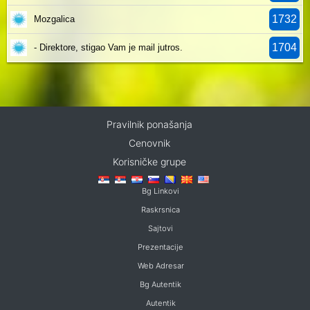
1732
Mozgalica
1704
- Direktore, stigao Vam je mail jutros.
Pravilnik ponašanja
Cenovnik
Korisničke grupe
Bg Linkovi
Raskrsnica
Sajtovi
Prezentacije
Web Adresar
Bg Autentik
Autentik