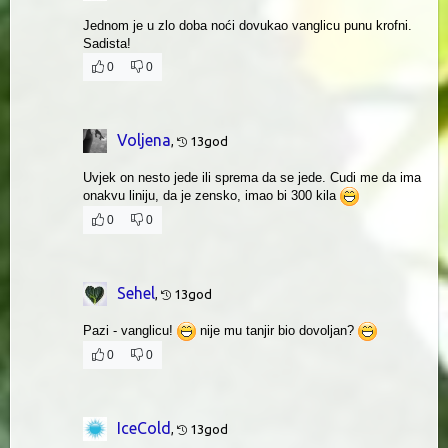
Jednom je u zlo doba noći dovukao vanglicu punu krofni.
Sadista!
0
0
Voljena
,
13god
Uvjek on nesto jede ili sprema da se jede. Cudi me da ima
onakvu liniju, da je zensko, imao bi 300 kila
0
0
Sehel
,
13god
Pazi - vanglicu!
nije mu tanjir bio dovoljan?
0
0
IceCold
,
13god