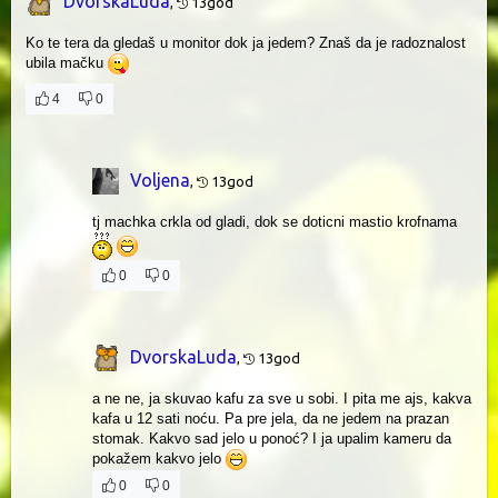
DvorskaLuda
,
13god
Ko te tera da gledaš u monitor dok ja jedem? Znaš da je radoznalost
ubila mačku
4
0
Voljena
,
13god
tj machka crkla od gladi, dok se doticni mastio krofnama
0
0
DvorskaLuda
,
13god
a ne ne, ja skuvao kafu za sve u sobi. I pita me ajs, kakva
kafa u 12 sati noću. Pa pre jela, da ne jedem na prazan
stomak. Kakvo sad jelo u ponoć? I ja upalim kameru da
pokažem kakvo jelo
0
0