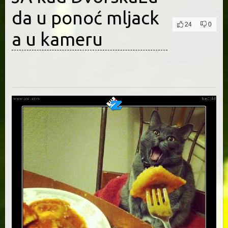
da u ponoć mljack
24
0
a u kameru