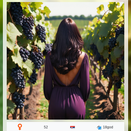
52
18god