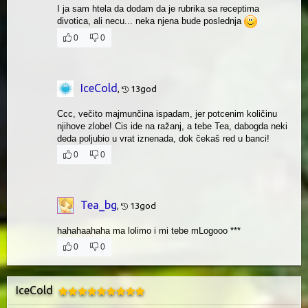
I ja sam htela da dodam da je rubrika sa receptima
divotica, ali necu... neka njena bude poslednja
0
0
IceCold
,
13god
Ccc, večito majmunčina ispadam, jer potcenim količinu
njihove zlobe! Cis ide na ražanj, a tebe Tea, dabogda neki
deda poljubio u vrat iznenada, dok čekaš red u banci!
0
0
Tea_bg
,
13god
hahahaahaha ma lolimo i mi tebe mLogooo ***
0
0
IceCold