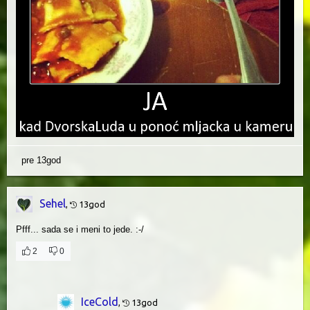
pre 13god
Sehel
,
13god
Pfff... sada se i meni to jede. :-/
2
0
IceCold
,
13god