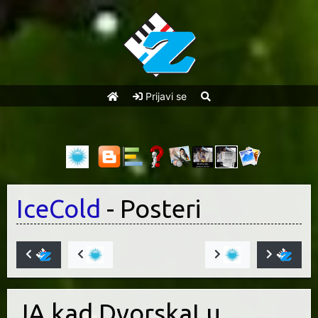
Prijavi se
IceCold
- Posteri
JA kad DvorskaLu