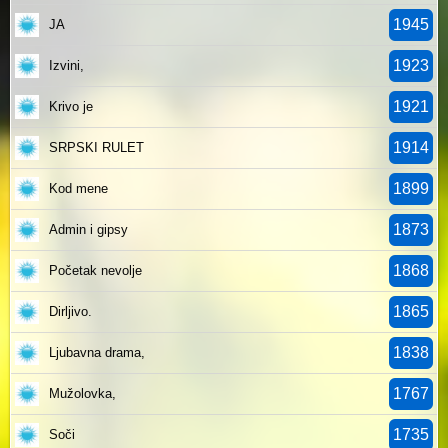
1945
JA
1923
Izvini,
1921
Krivo je
1914
SRPSKI RULET
1899
Kod mene
1873
Admin i gipsy
1868
Početak nevolje
1865
Dirljivo.
1838
Ljubavna drama,
1767
Mužolovka,
1735
Soči