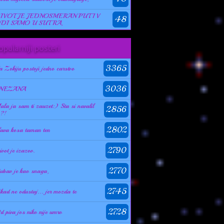
IVOT JE JEDNOSMERAN PUT I V
48
DI SAMO U SUTRA,
pularniji posteri
3365
a Zokiju postoji jedno carstvo
3036
NEZANA
ala ja sam ti zauzet:) Sta si navalil
2856
 ?!
2802
lava kosa taman ten
2790
ivot je izazov.
2770
jubav je kao snaga,
2745
ikad ne odustaj... jer mozda te
2728
d piva jos niko nije umro