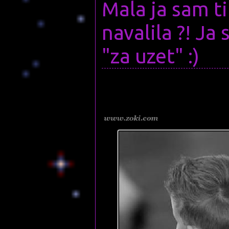
Mala ja sam ti
navalila ?! Ja
"za uzet" :)