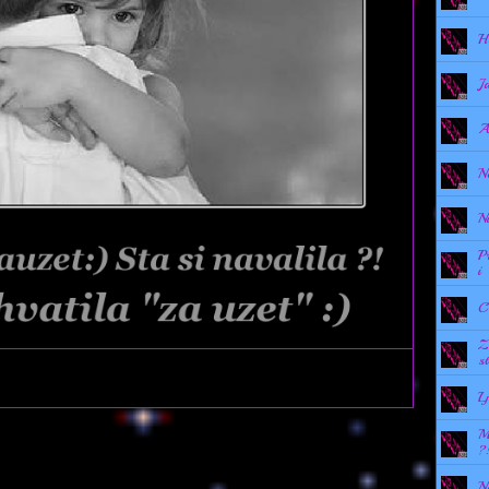
H
J
A
N
N
P
i
C
Z
st
L
M
?
N