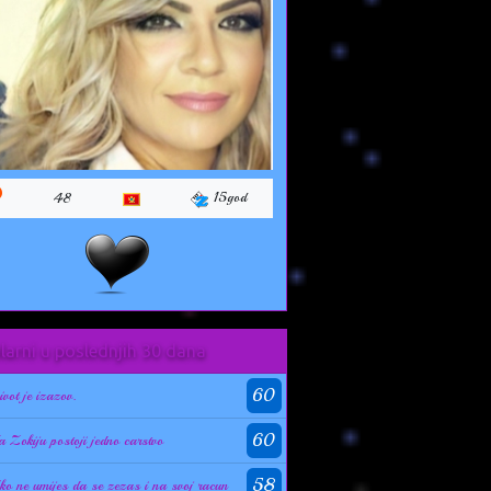
15god
48
larni u poslednjih 30 dana
60
ivot je izazov.
60
a Zokiju postoji jedno carstvo
58
ko ne umijes da se zezas i na svoj racun