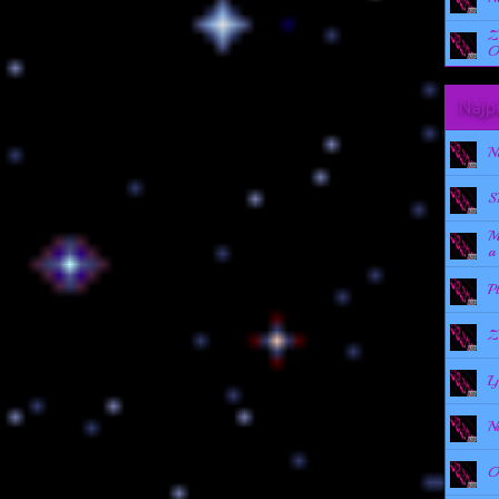
Z
O
Najpo
N
S
M
a
P
Z
L
N
O