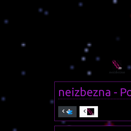
neizbezna
neizbezna
- P