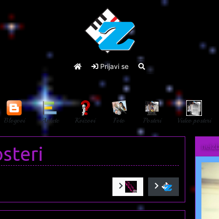
Prijavi se
Blogovi
Ankete
Kvizovi
Foto
Posteri
Video posteri
neiz
osteri