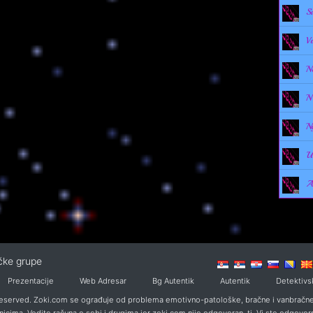
S
V
N
N
N
U
A
ičke grupe
Prezentacije
Web Adresar
Bg Autentik
Autentik
Detektivs
served. Zoki.com se ograđuje od problema emotivno-patološke, bračne i vanbračne 
nicima. Vodite računa o sebi i drugima jer zoki.com nije odgovoran, tj. Vi ste odgovorn