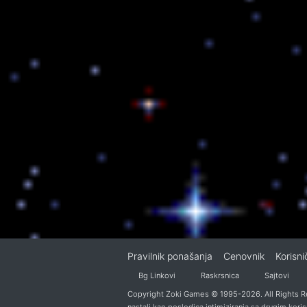
Pravilnik ponašanja
Cenovnik
Korisn
Bg Linkovi
Raskrsnica
Sajtovi
Copyright Zoki Games © 1995-2026. All Rights Re
nastali kao posledica intimiziranja sa drugim koris