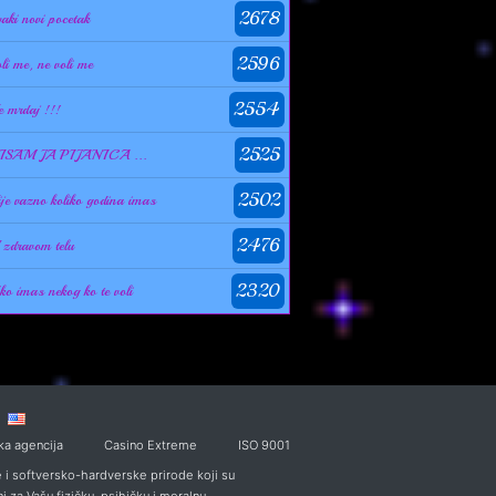
2678
vaki novi pocetak
2596
oli me, ne voli me
2554
e mrdaj !!!
2525
ISAM JA PIJANICA ...
2502
ije vazno koliko godina imas
2476
 zdravom telu
2320
ko imas nekog ko te voli
ka agencija
Casino Extreme
ISO 9001
i softversko-hardverske prirode koji su
i za Vašu fizičku, psihičku i moralnu