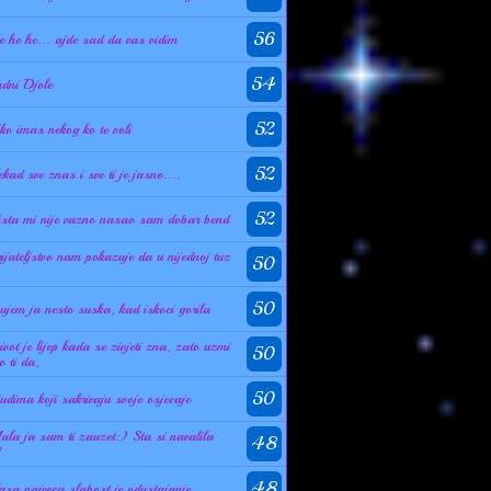
56
e he he... ajde sad da vas vidim
54
adni Djole
52
ko imas nekog ko te voli
52
ekad sve znas i sve ti je jasno....
52
ista mi nije vazno nasao sam dobar bend
rijateljstvo nam pokazuje da u nijednoj tuz
50
50
ujem ja nesto suska, kad iskoci gorila
ivot je lijep kada se zivjeti zna, zato uzmi
50
o ti da,
50
judima koji sakrivaju svoje osjecaje
ala ja sam ti zauzet:) Sta si navalila
48
!
48
asa najveca slabost je odustajanje,