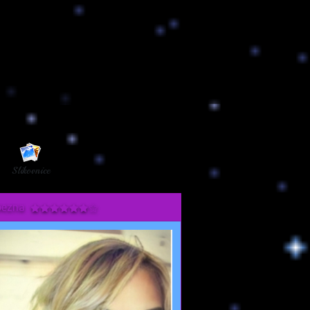
Slikovnice
bezna