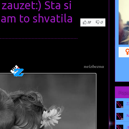
 zauzet:) Sta si
 sam to shvatila
18
0
Popu
Z
N
A