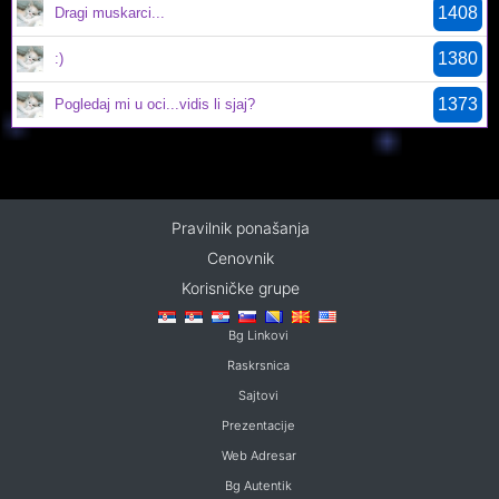
1408
Dragi muskarci...
1380
:)
1373
Pogledaj mi u oci...vidis li sjaj?
Pravilnik ponašanja
Cenovnik
Korisničke grupe
Bg Linkovi
Raskrsnica
Sajtovi
Prezentacije
Web Adresar
Bg Autentik