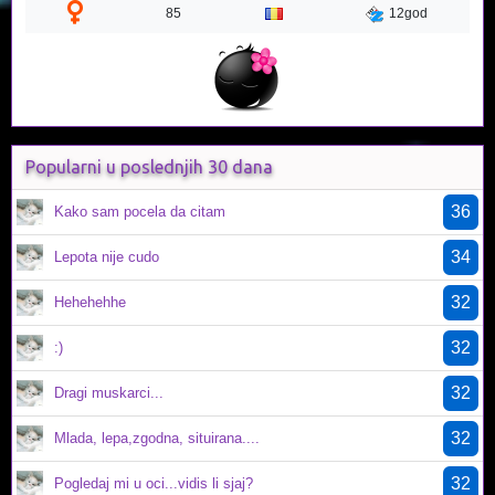
85
12god
Popularni u poslednjih 30 dana
36
Kako sam pocela da citam
34
Lepota nije cudo
32
Hehehehhe
32
:)
32
Dragi muskarci...
32
Mlada, lepa,zgodna, situirana....
32
Pogledaj mi u oci...vidis li sjaj?