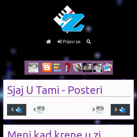
Prijavi se
Sjaj U Tami
- Posteri
Meni kad krene u zi