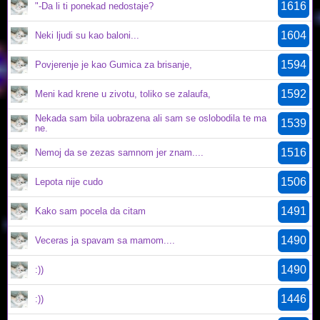
1616
"-Da li ti ponekad nedostaje?
1604
Neki ljudi su kao baloni...
1594
Povjerenje je kao Gumica za brisanje,
1592
Meni kad krene u zivotu, toliko se zalaufa,
Nekada sam bila uobrazena ali sam se oslobodila te ma
1539
ne.
1516
Nemoj da se zezas samnom jer znam....
1506
Lepota nije cudo
1491
Kako sam pocela da citam
1490
Veceras ja spavam sa mamom....
1490
:))
1446
:))