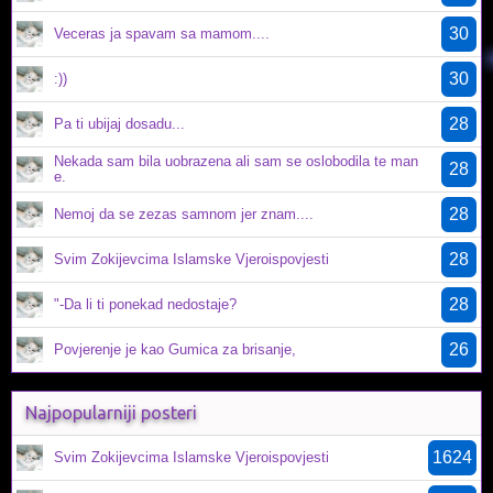
30
Veceras ja spavam sa mamom....
30
:))
28
Pa ti ubijaj dosadu...
Nekada sam bila uobrazena ali sam se oslobodila te man
28
e.
28
Nemoj da se zezas samnom jer znam....
28
Svim Zokijevcima Islamske Vjeroispovjesti
28
"-Da li ti ponekad nedostaje?
26
Povjerenje je kao Gumica za brisanje,
Najpopularniji posteri
1624
Svim Zokijevcima Islamske Vjeroispovjesti