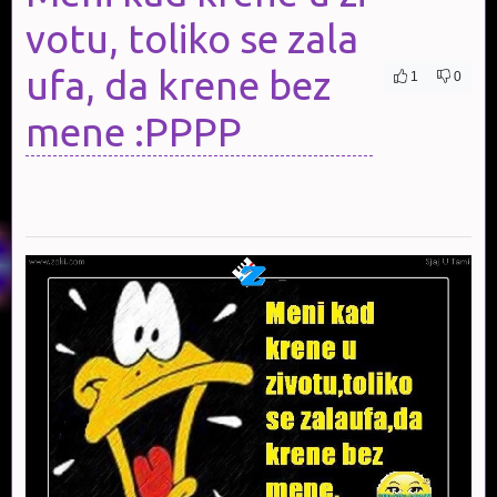
votu, toliko se zala
ufa, da krene bez
1
0
mene :PPPP