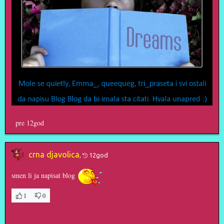
pre 12god
crna djavolica
,
12god
smen li ja napisat blog
1
0