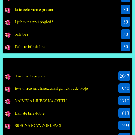
30
Ja to celo vreme pricam
30
Ljubav na prvi pogled?
30
bali-beg
30
Dali ste bile dobre
Najpopularniji posteri
2047
duso nisi ti papucar
1940
Evo ti srce na dlanu...uzmi ga nek bude tvoje
1710
NAJVECA LJUBAV NA SVETU
1613
Dali ste bile dobre
1593
SRECNA NOVA ZOKIJEVCI