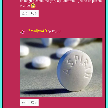
ne mogu pichnuo me grip, otju dumrem... jedino da pishem
o gripu
0
0
3MaljenA0
,
12god
0
0