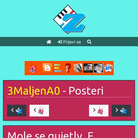
Prijavi se
3MaljenA0
- Posteri
Mole se quietly, E