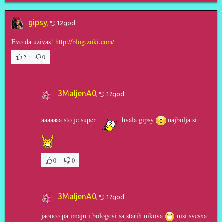
gipsy
,
12god
Evo da uzivas!
http://blog.zoki.com/
2
0
3MaljenA0
,
12god
aaaaaaa sto je super
hvala gipsy
najbolja si
0
0
3MaljenA0
,
12god
jaoooo pa imaju i bologovi sa starih nikova
nisi svesna