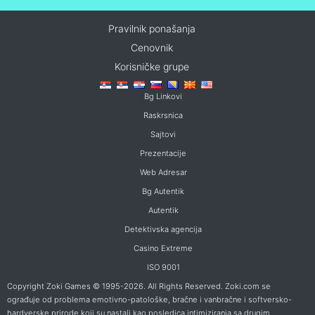
Pravilnik ponašanja
Cenovnik
Korisničke grupe
Bg Linkovi
Raskrsnica
Sajtovi
Prezentacije
Web Adresar
Bg Autentik
Autentik
Detektivska agencija
Casino Extreme
ISO 9001
Copyright Zoki Games © 1995-2026. All Rights Reserved. Zoki.com se
ograđuje od problema emotivno-patološke, bračne i vanbračne i softversko-
hardverske prirode koji su nastali kao posledica intimiziranja sa drugim