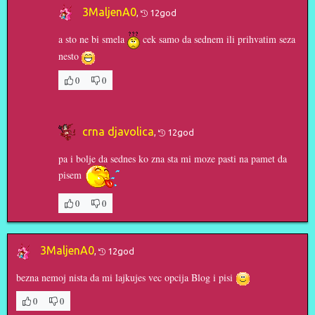
3MaljenA0
,
12god
a sto ne bi smela
cek samo da sednem ili prihvatim seza
nesto
0
0
crna djavolica
,
12god
pa i bolje da sednes ko zna sta mi moze pasti na pamet da
pisem
0
0
3MaljenA0
,
12god
bezna nemoj nista da mi lajkujes vec opcija Blog i pisi
0
0