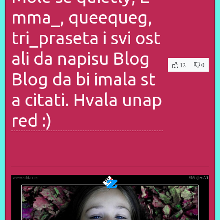
mma_, queequeg,
tri_praseta i svi ost
ali da napisu Blog
12
0
Blog da bi imala st
a citati. Hvala unap
red :)