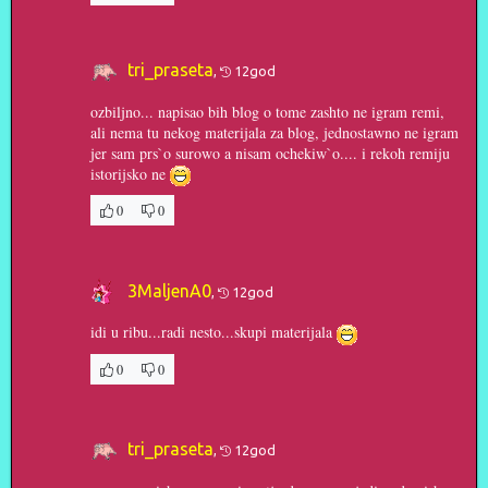
tri_praseta
,
12god
ozbiljno... napisao bih blog o tome zashto ne igram remi,
ali nema tu nekog materijala za blog, jednostawno ne igram
jer sam prs`o surowo a nisam ochekiw`o.... i rekoh remiju
istorijsko ne
0
0
3MaljenA0
,
12god
idi u ribu...radi nesto...skupi materijala
0
0
tri_praseta
,
12god