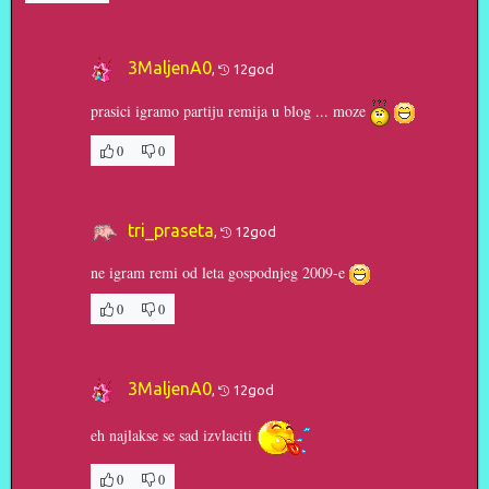
3MaljenA0
,
12god
prasici igramo partiju remija u blog ... moze
0
0
tri_praseta
,
12god
ne igram remi od leta gospodnjeg 2009-e
0
0
3MaljenA0
,
12god
eh najlakse se sad izvlaciti
0
0