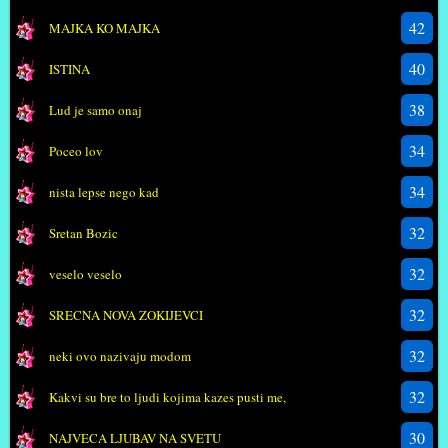
42
MAJKA KO MAJKA
40
ISTINA
38
Lud je samo onaj
34
Poceo lov
34
nista lepse nego kad
32
Sretan Bozic
32
veselo veselo
32
SRECNA NOVA ZOKIJEVCI
32
neki ovo nazivaju modom
32
Kakvi su bre to ljudi kojima kazes pusti me,
30
NAJVECA LJUBAV NA SVETU