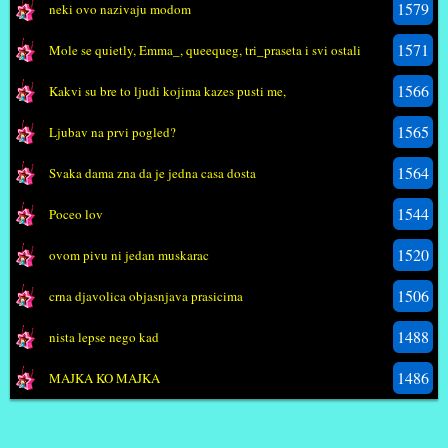
1579
neki ovo nazivaju modom
1571
Mole se quietly, Emma_, queequeg, tri_praseta i svi ostali
1566
Kakvi su bre to ljudi kojima kazes pusti me,
1565
Ljubav na prvi pogled?
1564
Svaka dama zna da je jedna casa dosta
1544
Poceo lov
1520
ovom pivu ni jedan muskarac
1506
crna djavolica objasnjava prasicima
1488
nista lepse nego kad
1486
MAJKA KO MAJKA