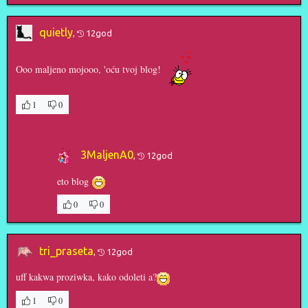
quietly
,
12god
Ooo maljeno mojooo, 'oću tvoj blog!
1
0
3MaljenA0
,
12god
eto blog
0
0
tri_praseta
,
12god
uff kakwa proziwka, kako odoleti a?
1
0