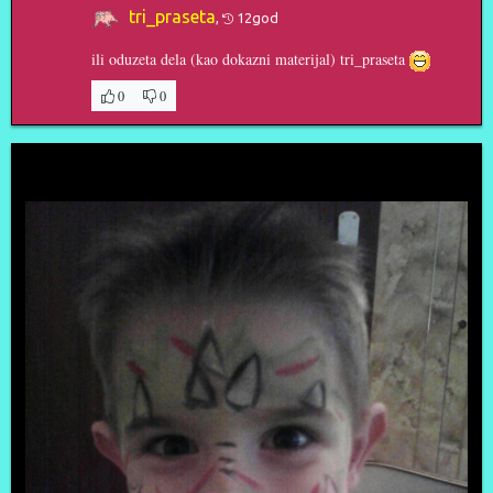
tri_praseta
,
12god
ili oduzeta dela (kao dokazni materijal) tri_praseta
0
0
3MaljenA0