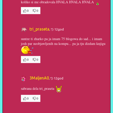
koliko si me obradovala
HVALA HVALA HVALA
0
0
tri_praseta
,
12god
suntze ti zharko pa ja imam 75 blogowa do sad... i imam
josh par neobjawljenih na kompu... pa ja tju dizdam knjigu
0
0
3MaljenA0
,
12god
sabrana dela tri_praseta
0
0