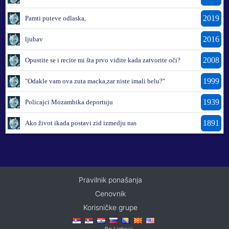
2019
Pamti puteve odlaska,
2016
ljubav
2008
Opustite se i recite mi šta prvo vidite kada zatvorite oči?
1999
"Odakle vam ova zuta macka,zar niste imali belu?"
1939
Policajci Mozambika deportuju
1891
Ako život ikada postavi zid izmedju nas
Pravilnik ponašanja
Cenovnik
Korisničke grupe
Bg Linkovi