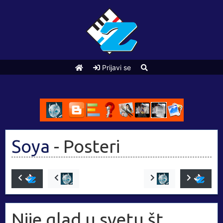
Prijavi se
Soya
- Posteri
Nije glad u svetu št