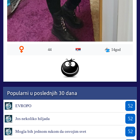
14god
44
Popularni u poslednjih 30 dana
52
EVROPO
52
Jos nekoliko hiljada
52
Mogla bih jednom rukom da osvojim svet