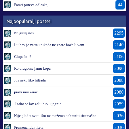
44
Pamti puteve odlaska,
Najpopularniji posteri
2295
Ne guraj nos
2140
Ljubav je vatra i nikada ne znate hoće li vam
2106
Glupačo!!!
2096
Ko drugome jamu kopa
2088
Jos nekoliko hiljada
2080
pravi muškarac
2059
-I tako se lav zaljubio u jagnje…
2036
Nije glad u svetu što ne možemo nahraniti siromašne
2030
Promena identiteta