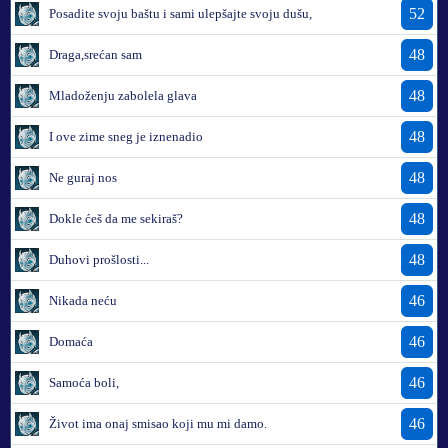
52
Posadite svoju baštu i sami ulepšajte svoju dušu,
48
Draga,srećan sam
48
Mladoženju zabolela glava
48
I ove zime sneg je iznenadio
48
Ne guraj nos
48
Dokle ćeš da me sekiraš?
48
Duhovi prošlosti...
46
Nikada neću
46
Domaća
46
Samoća boli,
46
Život ima onaj smisao koji mu mi damo.