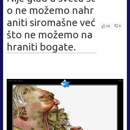
o ne možemo nahr
aniti siromašne već
14
0
što ne možemo na
hraniti bogate.