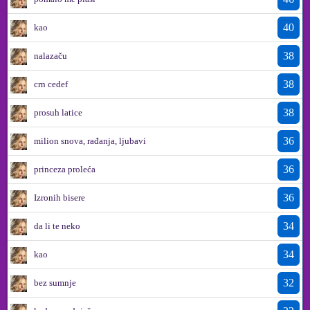
40
kao
38
nalazaču
38
crn cedef
38
prosuh latice
36
milion snova, rađanja, ljubavi
36
princeza proleća
36
Izronih bisere
34
da li te neko
34
kao
32
bez sumnje