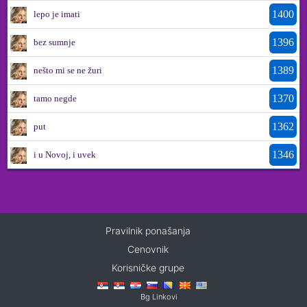
1400
lepo je imati
1396
bez sumnje
1389
nešto mi se ne žuri
1370
tamo negde
1362
put
1346
i u Novoj, i uvek
Pravilnik ponašanja
Cenovnik
Korisničke grupe
Bg Linkovi