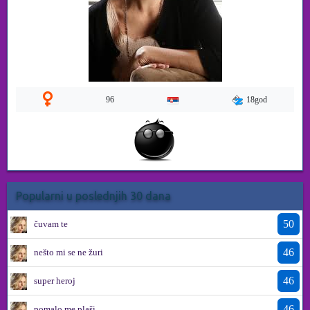
18god
96
Popularni u poslednjih 30 dana
50
čuvam te
46
nešto mi se ne žuri
46
super heroj
46
pomalo me plaši