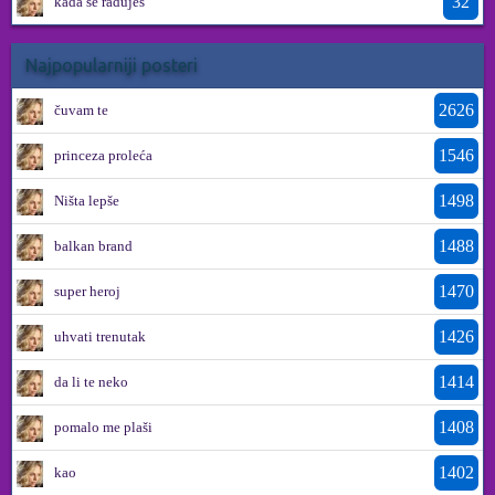
32
kada se raduješ
Najpopularniji posteri
2626
čuvam te
1546
princeza proleća
1498
Ništa lepše
1488
balkan brand
1470
super heroj
1426
uhvati trenutak
1414
da li te neko
1408
pomalo me plaši
1402
kao