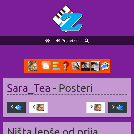
Prijavi se
Sara_Tea
- Posteri
Ništa lepše od prija