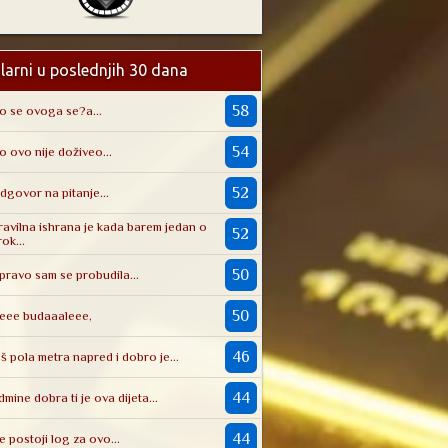
larni u poslednjih 30 dana
58
o se ovoga se?a...
54
o ovo nije doživeo...
52
dgovor na pitanje...
ravilna ishrana je kada barem jedan o
52
rok...
50
pravo sam se probudila...
50
eee budaaaleee,
46
oš pola metra napred i dobro je...
44
dmine dobra ti je ova dijeta...
44
e postoji log za ovo...