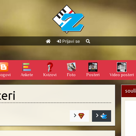
Prijavi se
logovi
Ankete
Kvizovi
Foto
Posteri
Video posteri
soul
eri