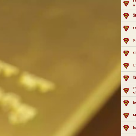
O
a
Š
O
R
S
E
Š
P
o
Je
M
J