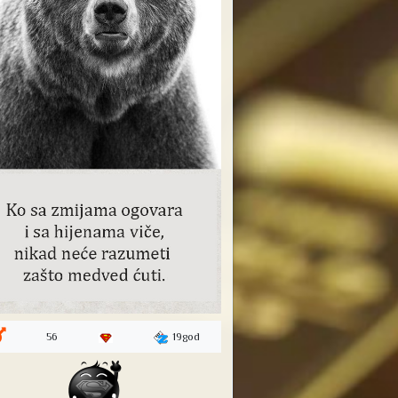
19god
56