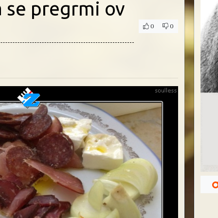
a se pregrmi ov
0
0