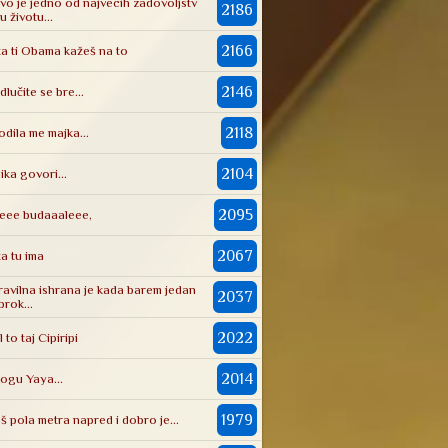
vo je jedno od najvecih zadovoljstv
2186
 u životu...
2166
ta ti Obama kažeš na to
2146
dlučite se bre...
2118
odila me majka...
2104
lika govori...
2095
eee budaaaleee,
2067
ta tu ima
ravilna ishrana je kada barem jedan
2037
brok...
2022
l to taj Cipiripi
2014
ogu Yaya...
1979
oš pola metra napred i dobro je...