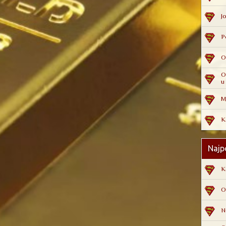
J
P
O
O
u 
M
K
Najpo
K
O
N