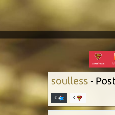
soulless
B
soulless
- Post