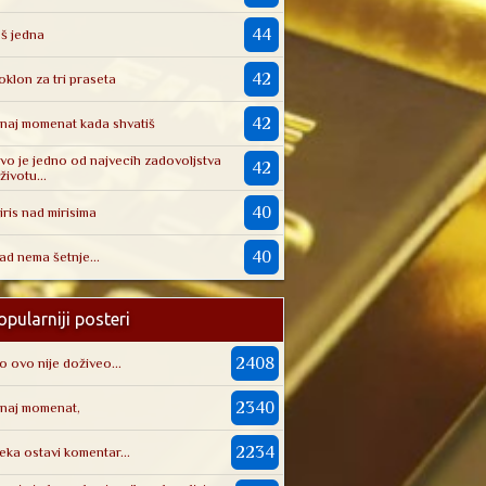
44
oš jedna
42
oklon za tri praseta
42
naj momenat kada shvatiš
vo je jedno od najvecih zadovoljstva
42
životu...
40
iris nad mirisima
40
ad nema šetnje...
pularniji posteri
2408
o ovo nije doživeo...
2340
naj momenat,
2234
eka ostavi komentar...