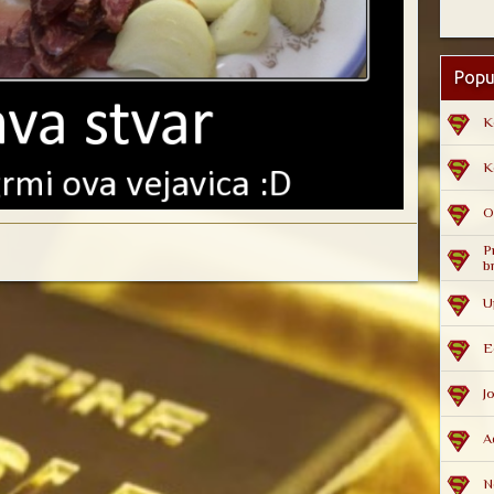
Popu
K
K
O
P
b
U
E
J
A
N