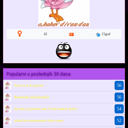
15god
42
Popularni u poslednjih 30 dana
56
Zena ti je ko potok
56
Balkanski McDonald's
54
Aj odo ja poslom sad, Vi da budete dobri
52
nikad ne komentarisi izbor zene