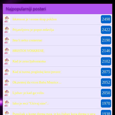
Najpopularniji posteri
2498
Iskrenost je veoma skup poklon
2422
Prijateljstvo je poput zrdavlja
2190
Ima li neko comentar
2146
HRISTOS VOSKRESE
2102
Kad je zena ljubomorna
2075
Kad si tuzna, pogledaj kroz prozor
2052
Ok,nemoj da vices Baba Mrazice....
2050
Ljubav je kad ga volis
1970
lako je reci "Uzivaj sine"..
1938
Pupoljak u kome drema ruza, je ko ljubav koja drema u srcu