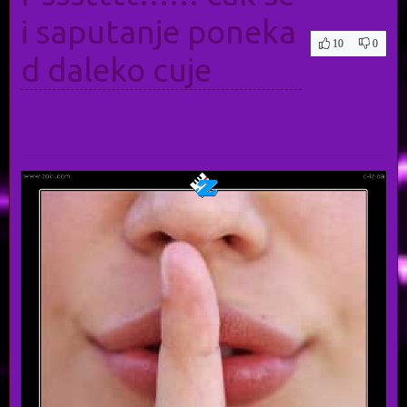
i saputanje poneka
10
0
d daleko cuje