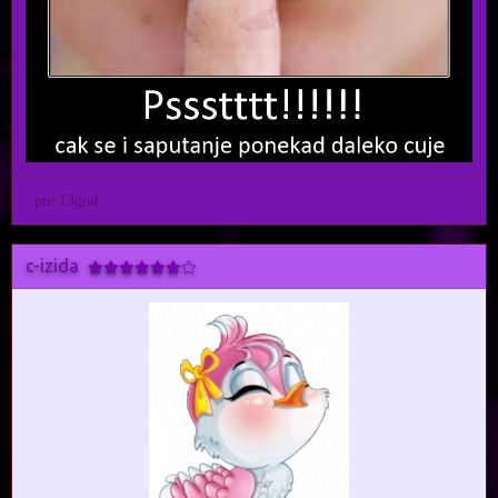
pre 13god
c-izida