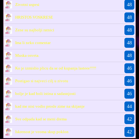
48
Zivotni uspesi
48
HRISTOS VOSKRESE
48
Zene su najbolji ratnici
48
Ima li neko comentar
48
Muska osveta.
46
Ko je izmislio plicu da se od kupanja lasteee!!!!!
46
Postigao si najveci cilj u zivotu
46
bolje je kad boli istina u sadasnjosti
44
kad me nisi vodio prosle zime na skijanje
42
Sve odpada kad se meni drema
42
Iskrenost je veoma skup poklon