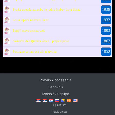
1938
Svaka zvezda na nebu je jedna ljubav koja blista
1932
Ko se opece na vrelu kafu
1893
Eejjj!! stavi prst na celo
1862
Sastavni deo ljudske srece ...prijateljstvo
1852
Postigao si najveci cilj u zivotu
Pravilnik ponašanja
Cenovnik
Korisničke grupe
Bg Linkovi
Raskrsnica