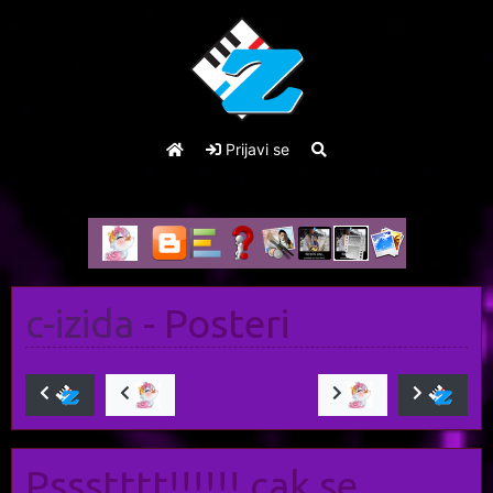
Prijavi se
c-izida
- Posteri
Pssstttt!!!!!! cak se