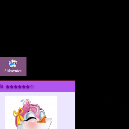
Slikovnice
da