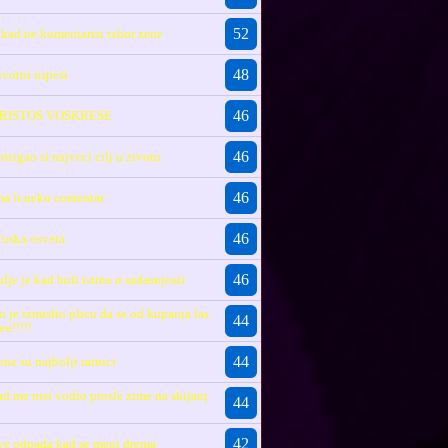
52
ikad ne komentarisi izbor zene
48
ivotni uspesi
46
RISTOS VOSKRESE
46
ostigao si najveci cilj u zivotu
46
ma li neko comentar
46
uska osveta.
46
olje je kad boli istina u sadasnjosti
o je izmislio plicu da se od kupanja las
44
ee!!!!!
44
ene su najbolji ratnici
ad me nisi vodio prosle zime na skijanj
44
42
ve odpada kad se meni drema