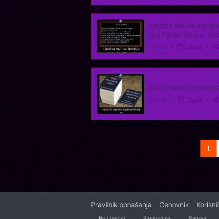
i jedna velika ironi
o u Ferari kad si ne
c-izida
•
13god
•
Ima li neko comentar
c-izida
•
13god
•
(cu
1
Pravilnik ponašanja
Cenovnik
Korisn
Bg Linkovi
Raskrsnica
Sajtovi