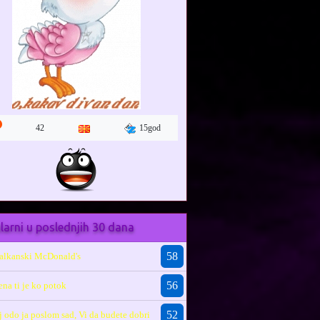
15god
42
larni u poslednjih 30 dana
58
alkanski McDonald's
56
ena ti je ko potok
52
j odo ja poslom sad, Vi da budete dobri