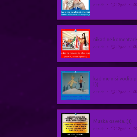
c-izida
•
12god
•
nikad ne komentarisi 
c-izida
•
12god
•
kad me nisi vodio p
i:))
c-izida
•
12god
•
Muska osveta. :)))
c-izida
•
12god
•