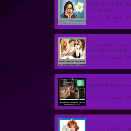
bolje je kad boli is
z proslosti
c-izida
•
12god
•
Ne zurite da pricate
ete i okrenete ledja
c-izida
•
12god
•
sedi tu sine, da nau
d kuce..
c-izida
•
12god
•
Na ovoj paklenoj vru