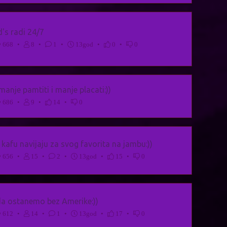
's radi 24/7
668
•
8
•
1
•
13god
•
0
•
0
anje pamtiti i manje placati:))
686
•
9
•
14
•
0
 kafu navijaju za svog favorita na jambu:))
656
•
15
•
2
•
13god
•
15
•
0
a ostanemo bez Amerike:))
612
•
14
•
1
•
13god
•
17
•
0