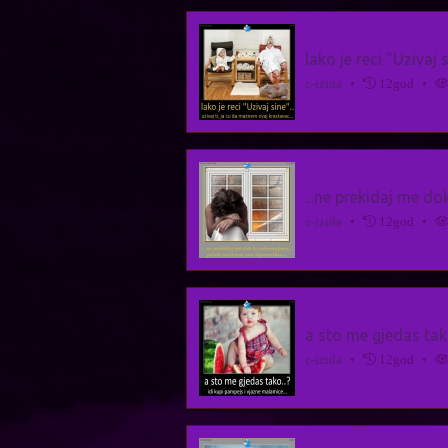
lako je reci "Uzivaj 
c-izida
•
12god
•
...ne prekidaj me do
c-izida
•
12god
•
a sto me gjedas tako
c-izida
•
12god
•