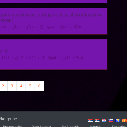
ja parama nemozes da kupis srecu, al bi rado plaka
srecan:)
846
•
11
•
4
•
13god
•
15
•
0
 :)))
1041
•
12
•
9
•
13god
•
16
•
0
rrent)
2
3
4
5
6
ičke grupe
Prezentacije
Web Adresar
Bg Autentik
Autentik
Detektivs