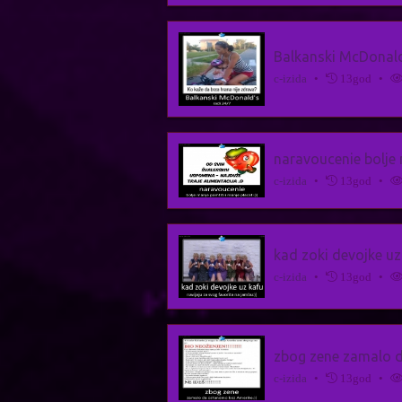
Balkanski McDonald
c-izida
•
13god
•
naravoucenie bolje m
c-izida
•
13god
•
kad zoki devojke uz
c-izida
•
13god
•
zbog zene zamalo d
c-izida
•
13god
•