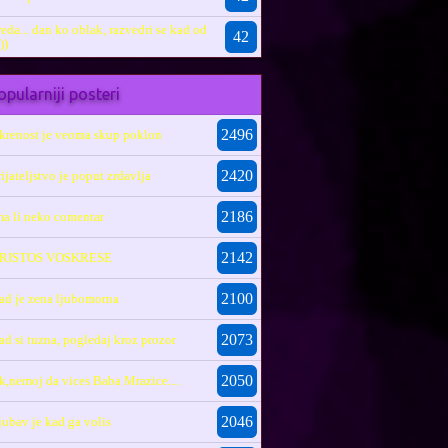
reda... dan ko oblak, razvedri se kad od
42
))
pularniji posteri
2496
skrenost je veoma skup poklon
2420
rijateljstvo je poput zrdavlja
2186
ma li neko comentar
2142
RISTOS VOSKRESE
2100
ad je zena ljubomorna
2073
ad si tuzna, pogledaj kroz prozor
2050
k,nemoj da vices Baba Mrazice....
2046
jubav je kad ga volis