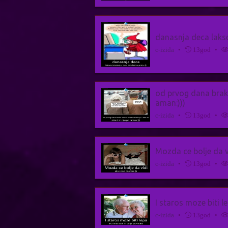
danasnja deca laks
c-izida
•
13god
•
od prvog dana braka
aman:)))
c-izida
•
13god
•
Mozda ce bolje da v
c-izida
•
13god
•
I staros moze biti 
c-izida
•
13god
•