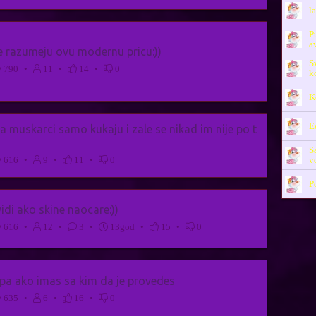
l
P
a
e razumeju ovu modernu pricu:))
S
790
•
11
•
14
•
0
k
K
E
 muskarci samo kukaju i zale se nikad im nije po t
S
v
616
•
9
•
11
•
0
P
idi ako skine naocare:))
616
•
12
•
3
•
13god
•
15
•
0
lepa ako imas sa kim da je provedes
635
•
6
•
16
•
0