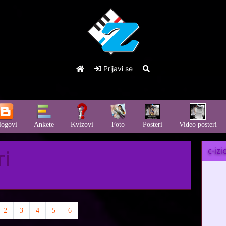
Prijavi se
logovi
Ankete
Kvizovi
Foto
Posteri
Video posteri
c-izi
ri
rrent)
2
3
4
5
6