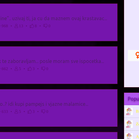
sine".. uzivaj ti, ja cu da maznem ovaj krastavac...
968
•
13
•
8
•
0
k te zaboravljam... posle moram sve ispocetka...
662
•
5
•
3
•
0
Popu
..? idi kupi pampejs i vjazne malamice...
B
633
•
5
•
3
•
0
Z
A