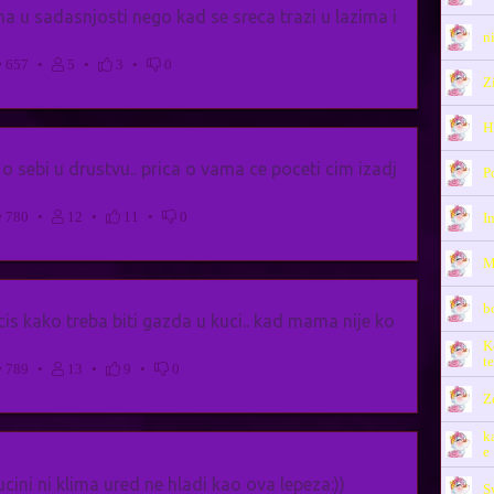
tina u sadasnjosti nego kad se sreca trazi u lazima i
n
657
•
5
•
3
•
0
Z
H
 o sebi u drustvu.. prica o vama ce poceti cim izadj
P
780
•
12
•
11
•
0
I
M
b
cis kako treba biti gazda u kuci.. kad mama nije ko
K
te
789
•
13
•
9
•
0
Z
k
e
cini ni klima ured ne hladi kao ova lepeza:))
S