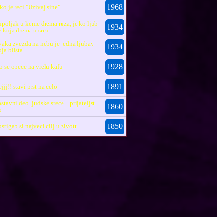
1968
ako je reci "Uzivaj sine"..
upoljak u kome drema ruza, je ko ljub
1934
v koja drema u srcu
vaka zvezda na nebu je jedna ljubav
1934
oja blista
1928
o se opece na vrelu kafu
1891
ejjj!! stavi prst na celo
astavni deo ljudske srece ...prijateljst
1860
o
1850
ostigao si najveci cilj u zivotu