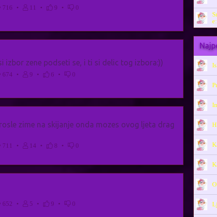
716
•
11
•
9
•
0
S
e:
Najpo
izbor zene podseti se, i ti si delic tog izbora:))
I
674
•
9
•
6
•
0
P
I
rosle zime na skijanje onda mozes ovog ljeta drag
H
K
711
•
14
•
8
•
0
K
O
652
•
5
•
9
•
0
L