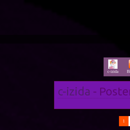
c-izida
B
c-izida
- Poste
(cu
1