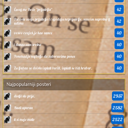
42
Čuvaj me Bože ”prijatelja”
Psi vole svoje prijatelje i i ujedaju neprijatelje, sasvim suprotno lj
42
udima
40
veseo covjek je kao sunce
40
i danas sam sretna
40
Ponekad je najbolje da zaboravimo ponos
40
Za ljubav se doista isplati boriti, isplati se biti hrabar,
Najpopularniji posteri
2937
dodji sto prije,
2582
Budi uporan
2522
ti si moje malo