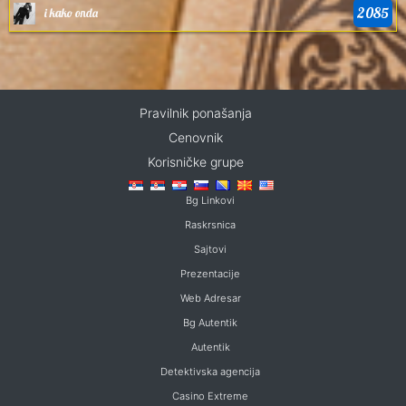
2085
i kako onda
Pravilnik ponašanja
Cenovnik
Korisničke grupe
Bg Linkovi
Raskrsnica
Sajtovi
Prezentacije
Web Adresar
Bg Autentik
Autentik
Detektivska agencija
Casino Extreme