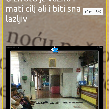
mati cilj ali i biti sna
14
0
lazljiv