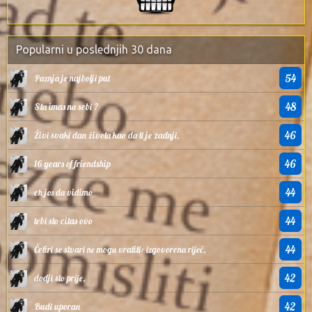
Popularni u poslednjih 30 dana
54
Paznja je najbolji put
48
Sta imas na sebi ?
46
Živi svaki dan života kao da ti je zadnji,
46
16 years of friendship
44
eh jos da vidimo
44
tebi sto citas ovo
44
Četiri se stvari ne mogu vratiti: izgovorena riječ,
42
dodji sto prije,
42
Budi uporan