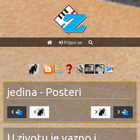
Prijavi se
jedina
- Posteri
U zivotu je vazno i