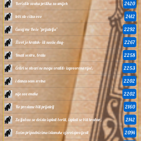
2420
Koristite svaku priliku za smijeh
2412
tebi sto citas ovo
2292
Čuvaj me Bože ”prijatelja”
2267
Život je kratak– ili suviše dug–
2258
Imati sestru, brata
2253
Četiri se stvari ne mogu vratiti: izgovorena riječ,
2202
i danas sam sretna
2202
nije sve onako
2160
Ko prestane biti prijatelj
2142
Za ljubav se doista isplati boriti, isplati se biti hrabar,
2094
Svim pripadnicima islamske vjeroispovijesti