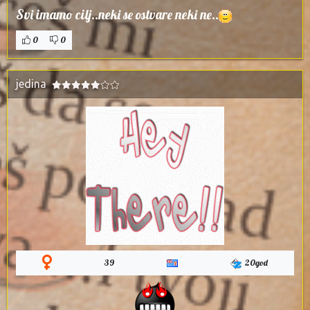
Svi imamo cilj..neki se ostvare neki ne..
0
0
jedina
39
20god