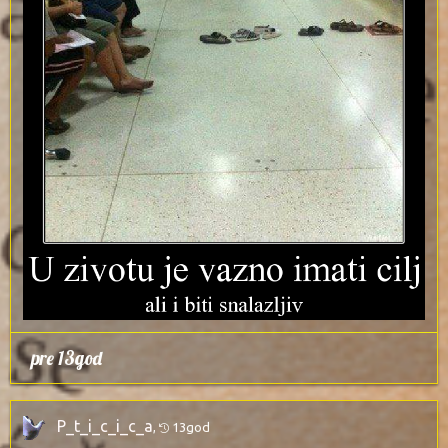
pre 13god
P_t_i_c_i_c_a
,
13god