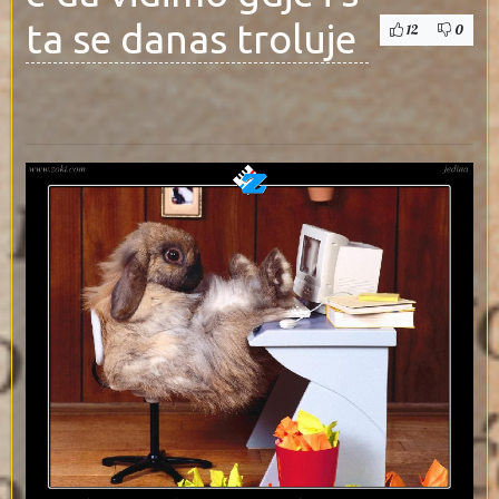
ta se danas troluje
12
0