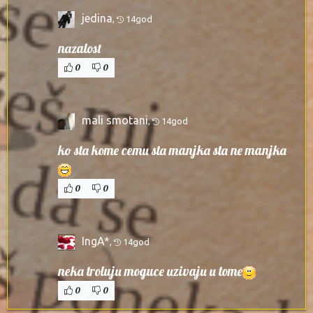
jedina
,
14god
nazalost
0
0
mali smotani
,
14god
ko sta kome cemu sta manjka sta ne manjka
0
0
IngA*
,
14god
neka troluju moguce uzivaju u tome
0
0