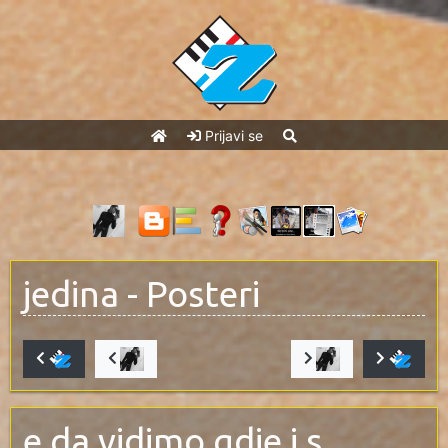
Prijavi se
jedina
- Posteri
e da vidimo gdje i s