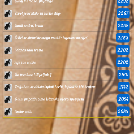
2292
Čuvaj me Bože ”prijatelja”
2267
Život je kratak– ili suviše dug–
2258
Imati sestru, brata
2253
Četiri se stvari ne mogu vratiti: izgovorena riječ,
2202
i danas sam sretna
2202
nije sve onako
2160
Ko prestane biti prijatelj
2142
Za ljubav se doista isplati boriti, isplati se biti hrabar,
2094
Svim pripadnicima islamske vjeroispovijesti
2085
i kako onda