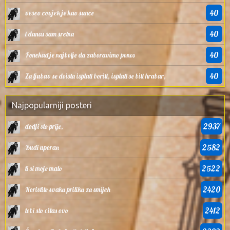
40
veseo covjek je kao sunce
40
i danas sam sretna
40
Ponekad je najbolje da zaboravimo ponos
40
Za ljubav se doista isplati boriti, isplati se biti hrabar,
Najpopularniji posteri
2937
dodji sto prije,
2582
Budi uporan
2522
ti si moje malo
2420
Koristite svaku priliku za smijeh
2412
tebi sto citas ovo