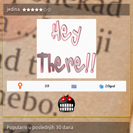
jedina
39
20god
Popularni u poslednjih 30 dana