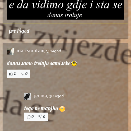
pre 14god
mali smotani
,
14god
danas samo troluju sami sebe
2
0
jedina
,
14god
toga ne manjka
0
0