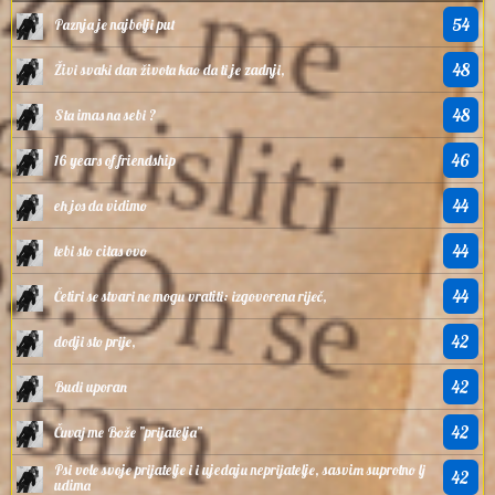
54
Paznja je najbolji put
48
Živi svaki dan života kao da ti je zadnji,
48
Sta imas na sebi ?
46
16 years of friendship
44
eh jos da vidimo
44
tebi sto citas ovo
44
Četiri se stvari ne mogu vratiti: izgovorena riječ,
42
dodji sto prije,
42
Budi uporan
42
Čuvaj me Bože ”prijatelja”
Psi vole svoje prijatelje i i ujedaju neprijatelje, sasvim suprotno lj
42
udima