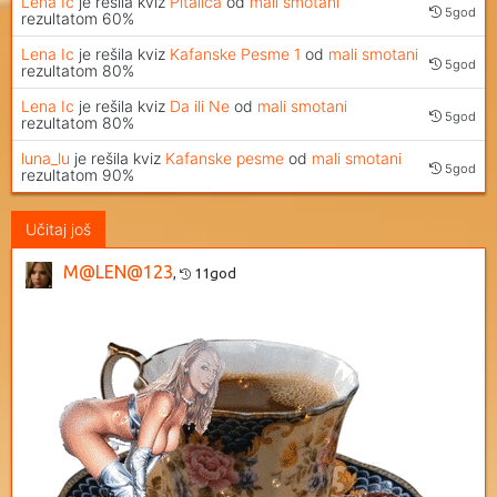
Lena Ic
je rešila kviz
Pitalica
od
mali smotani
5god
rezultatom 60%
Lena Ic
je rešila kviz
Kafanske Pesme 1
od
mali smotani
5god
rezultatom 80%
Lena Ic
je rešila kviz
Da ili Ne
od
mali smotani
5god
rezultatom 80%
luna_lu
je rešila kviz
Kafanske pesme
od
mali smotani
5god
rezultatom 90%
Učitaj još
M@LEN@123
,
11god