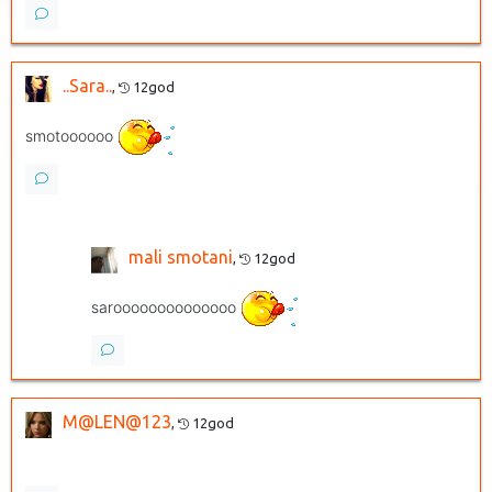
..Sara..
,
12god
smotoooooo
mali smotani
,
12god
saroooooooooooooo
M@LEN@123
,
12god