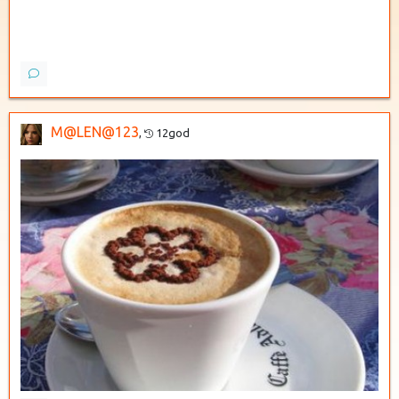
M@LEN@123
,
12god