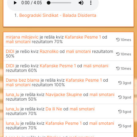
Beogradski Sindikat - Balada Disidenta
mirjana milojevic
je rešila kviz
Kafanske Pesme 1
od
10mes
mali smotani
rezultatom 70%
DIDI
je rešio kviz
Raznoliko
od
mali smotani
rezultatom
10mes
50%
DIDI
je rešio kviz
Kafanske Pesme 1
od
mali smotani
10mes
rezultatom 60%
Dama bez blama
je rešila kviz
Kafanske Pesme 1
od
3god
mali smotani
rezultatom 100%
luna_lu
je rešila kviz
Navijacke Skupine
od
mali smotani
3god
rezultatom 50%
luna_lu
je rešila kviz
Da ili Ne
od
mali smotani
5god
rezultatom 70%
luna_lu
je rešila kviz
Kafanske Pesme 1
od
mali smotani
5god
rezultatom 70%