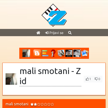
Prijavi se
mali smotani - Z
id
1
0
mali smotani