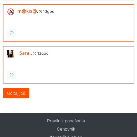
m@kis@
,
13god
..Sara..
,
13god
Učitaj još
Pravilnik ponašanja
Cenovnik