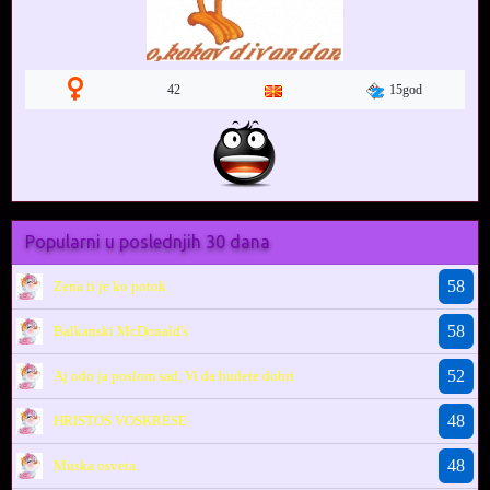
15god
42
Popularni u poslednjih 30 dana
58
Zena ti je ko potok
58
Balkanski McDonald's
52
Aj odo ja poslom sad, Vi da budete dobri
48
HRISTOS VOSKRESE
48
Muska osveta.