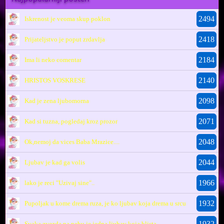
2494
Iskrenost je veoma skup poklon
2418
Prijateljstvo je poput zrdavlja
2184
Ima li neko comentar
2140
HRISTOS VOSKRESE
2098
Kad je zena ljubomorna
2071
Kad si tuzna, pogledaj kroz prozor
2048
Ok,nemoj da vices Baba Mrazice....
2044
Ljubav je kad ga volis
1966
lako je reci "Uzivaj sine"..
1932
Pupoljak u kome drema ruza, je ko ljubav koja drema u srcu
1932
Svaka zvezda na nebu je jedna ljubav koja blista