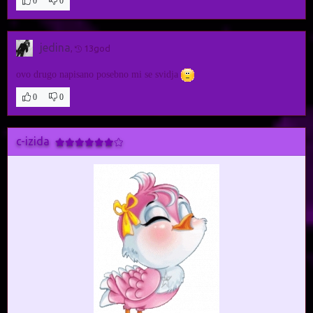
0
0
jedina
,
13god
ovo drugo napisano posebno mi se svidja
0
0
c-izida