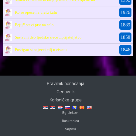
1926
Ko se opece na vrelu kafu
1889
Eejjj!! stavi prst na celo
1858
Sastavni deo ljudske srece ...prijateljstvo
1846
Postigao si najveci cilj u zivotu
Pravilnik ponašanja
Cenovnik
Korisničke grupe
Bg Linkovi
Raskrsnica
Sajtovi