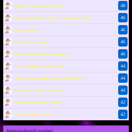
48
nikad ne komentarisi izbor zene
46
Ko je izmislio plicu da se od kupanja lasteee!!!!!
46
Zivotni uspesi
46
Ima li neko comentar
46
bolje je kad boli istina u sadasnjosti
44
Sve odpada kad se meni drema
44
Sreda... dan ko oblak, razvedri se kad ode:))
44
Postigao si najveci cilj u zivotu
42
Prijateljstvo je poput zrdavlja
42
Zene su najbolji ratnici
Najpopularniji posteri