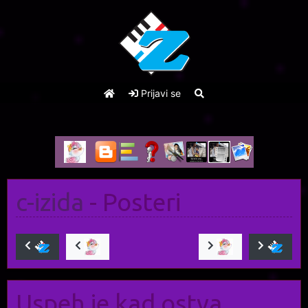
Prijavi se
c-izida
- Posteri
Uspeh je kad ostva