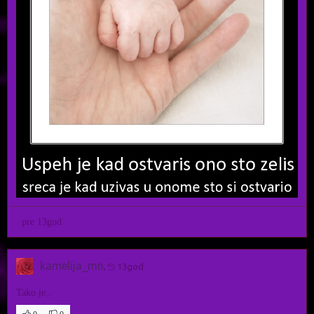
pre 13god
kamelija_mn
,
13god
Tako je..