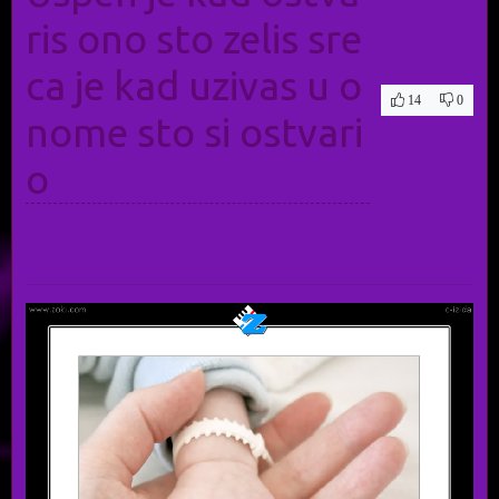
ris ono sto zelis sre
ca je kad uzivas u o
14
0
nome sto si ostvari
o