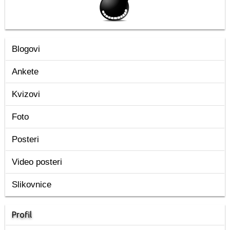
Blogovi
Ankete
Kvizovi
Foto
Posteri
Video posteri
Slikovnice
Profil