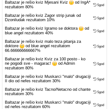
Baltazar
je rešio kviz
Mjesani Kviz
od
IngA*
5god
rezultatom 80%
Baltazar
je rešio kviz
Zagor strip junak
od
5god
Dzoniludak
rezultatom 10%
Baltazar
je rešio kviz
Igramo se doktora
od
5god
blue angel
rezultatom 40%
Baltazar
je rešio kviz
malo teza pitanja za
doktore
od
blue angel
rezultatom
5god
66.666666666667%
Baltazar
je rešio kviz
Kviz za 100 posto - ko
ne pogodi sve - magarac!
od
Admin
5god
rezultatom 80%
Baltazar
je rešio kviz
Muskarci "malo" drugaciji
5god
II dio
od
nefes
rezultatom 30%
Baltazar
je rešio kviz
Tacno/Netacno
od
chante
5god
rezultatom 30%
Baltazar
je rešio kviz
Muskarci "malo" drugaciji
5god
od
nefes
rezultatom 60%