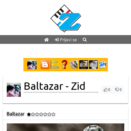
Prijavi se
Baltazar - Zid
0
0
Baltazar