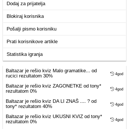
Dodaj za prijatelja
Blokiraj korisnika
Pošalji pismo korisniku
Prati korisnikove artikle
Statistika igranja
Baltazar
je rešio kviz
Malo gramatike...
od
4god
rucici
rezultatom 30%
Baltazar
je rešio kviz
ZAGONETKE
od
tony*
4god
rezultatom 0%
Baltazar
je rešio kviz
DA LI ZNAŠ .... ?
od
4god
tony*
rezultatom 40%
Baltazar
je rešio kviz
UKUSNI KVIZ
od
tony*
4god
rezultatom 0%