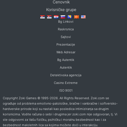
Cenovnik
Korisničke grupe
Bg Linkovi
Raskrsnica
Sajtovi
Prezentacije
Web Adresar
Bg Autentik
Autentik
Detektivska agencija
Casino Extreme
ISO 9001
Copyright Zoki Games © 1995-2026. All Rights Reserved. Zoki.com se
ograđuje od problema emotivno-patološke, bračne i vanbračne i softversko-
hardverske prirode koji su nastali kao posledica intimiziranja sa drugim
korisnicima. Vodite računa o sebi i drugima jer zoki.com nije odgovoran, tj. Vi
ste odgovorni za Vašu fizičku, psihičku i moralnu bezbednost kao i za
bezbednost maloletnih lica sa kojima možete doći u interakciju.