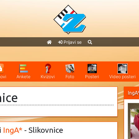
Prijavi se
ovi
Ankete
Kvizovi
Foto
Posteri
Video posteri
IngA
nice
i
IngA*
- Slikovnice