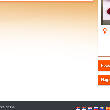
Popu
Najp
ičke grupe