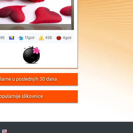
95
17god
458
4god
larne u poslednjih 30 dana
opularnije slikovnice