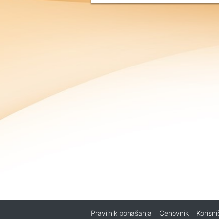
Pravilnik ponašanja
Cenovnik
Korisn