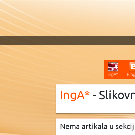
IngA*
Blog
IngA*
- Slikov
Nema artikala u sekcij