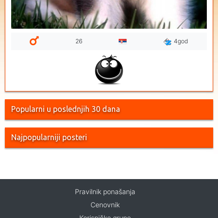
26
4god
Popularni u poslednjih 30 dana
Najpopularniji posteri
Pravilnik ponašanja
Cenovnik
Korisničke grupe