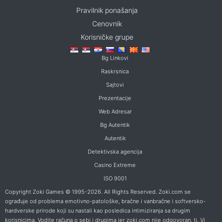
Pravilnik ponašanja
Cenovnik
Korisničke grupe
Bg Linkovi
Raskrsnica
Sajtovi
Prezentacije
Web Adresar
Bg Autentik
Autentik
Detektivska agencija
Casino Extreme
ISO 9001
Copyright Zoki Games © 1995-2026. All Rights Reserved. Zoki.com se
ograđuje od problema emotivno-patološke, bračne i vanbračne i softversko-
hardverske prirode koji su nastali kao posledica intimiziranja sa drugim
korisnicima. Vodite računa o sebi i drugima jer zoki.com nije odgovoran, tj. Vi