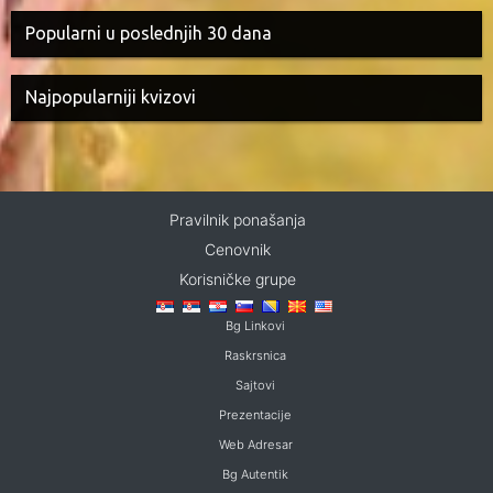
Popularni u poslednjih 30 dana
Najpopularniji kvizovi
Pravilnik ponašanja
Cenovnik
Korisničke grupe
Bg Linkovi
Raskrsnica
Sajtovi
Prezentacije
Web Adresar
Bg Autentik