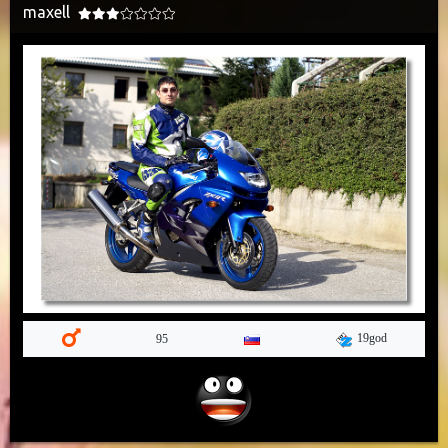
maxell
19god
95