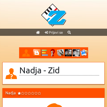
Prijavi se
Nadja - Zid
Nadja