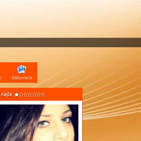
i
Slikovnice
 najla