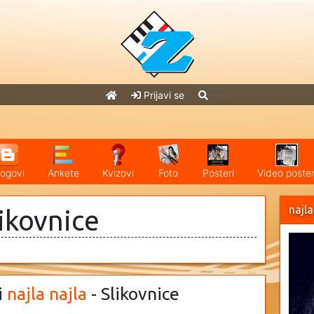
Prijavi se
logovi
Ankete
Kvizovi
Foto
Posteri
Video poster
najla
likovnice
i
najla najla
- Slikovnice