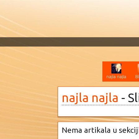
najla najla
B
najla najla
- S
Nema artikala u sekcij