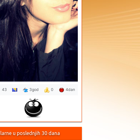
43
3god
0
4dan
larne u poslednjih 30 dana