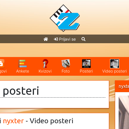
Prijavi se
govi
Ankete
Kvizovi
Foto
Posteri
Video posteri
nyxt
 posteri
i
nyxter
- Video posteri