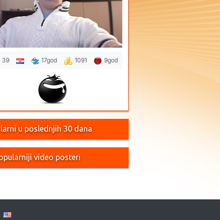
39
17god
1091
9god
larni u poslednjih 30 dana
opularniji video posteri