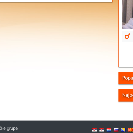
Popu
Najp
ičke grupe