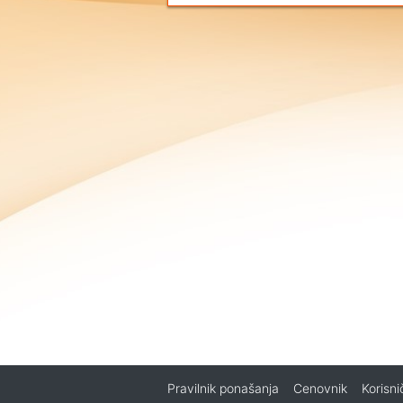
Pravilnik ponašanja
Cenovnik
Korisn