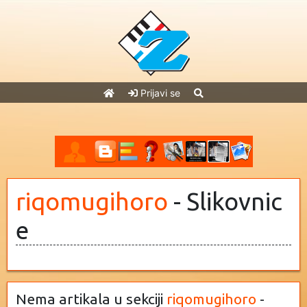
Prijavi se
riqomugihoro
- Slikovnic
e
Nema artikala u sekciji
riqomugihoro
-