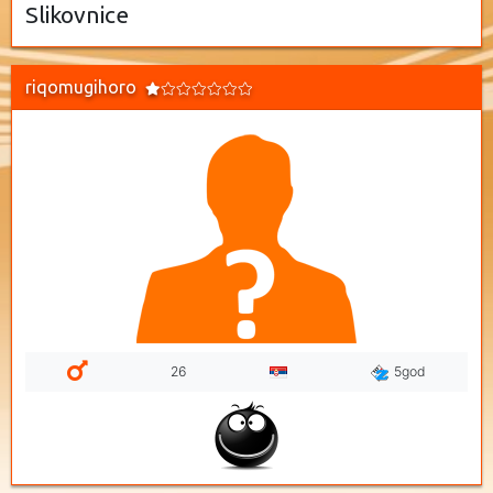
Slikovnice
riqomugihoro
26
5god