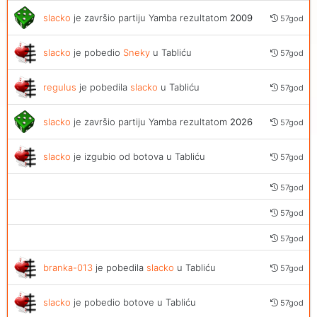
slacko
je završio partiju Yamba rezultatom
2009
57god
slacko
je pobedio
Sneky
u Tabliću
57god
regulus
je pobedila
slacko
u Tabliću
57god
slacko
je završio partiju Yamba rezultatom
2026
57god
slacko
je izgubio od botova u Tabliću
57god
57god
57god
57god
branka-013
je pobedila
slacko
u Tabliću
57god
slacko
je pobedio botove u Tabliću
57god