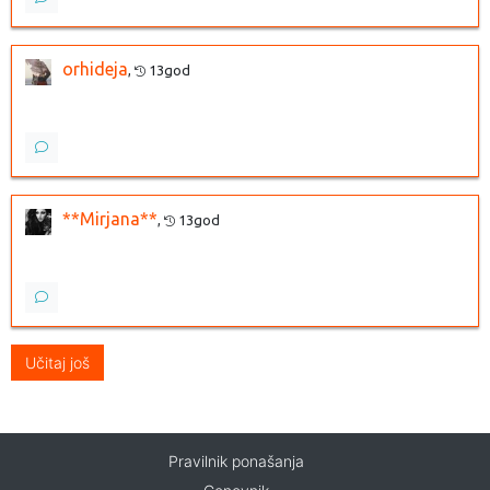
orhideja
,
13god
**Mirjana**
,
13god
Učitaj još
Pravilnik ponašanja