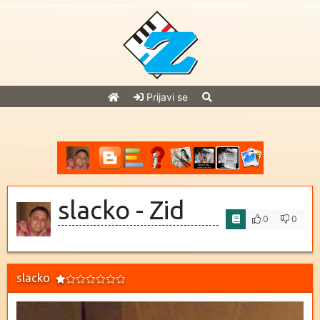
Prijavi se
slacko - Zid
0
0
slacko