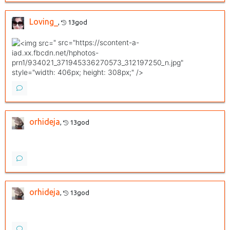
Loving_
,
13god
" src="https://scontent-a-
iad.xx.fbcdn.net/hphotos-
prn1/934021_371945336270573_312197250_n.jpg"
style="width: 406px; height: 308px;" />
orhideja
,
13god
orhideja
,
13god