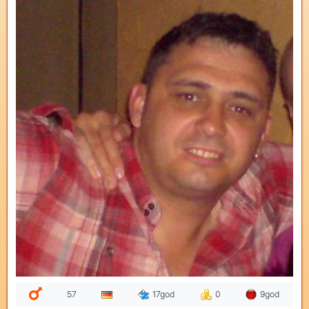
57
17god
0
9god