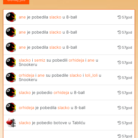
ane
je pobedila
slacko
u 8-ball
57god
ane
je pobedila
slacko
u 8-ball
57god
ane
je pobedila
slacko
u 8-ball
57god
slacko
i
semiz
su pobedili
orhideja
i
ane
u
57god
Snookeru
orhideja
i
ane
su pobedile
slacko
i
loli_loli
u
57god
Snookeru
slacko
je pobedio
orhideja
u 8-ball
57god
orhideja
je pobedila
slacko
u 8-ball
57god
slacko
je pobedio botove u Tabliću
57god
57god