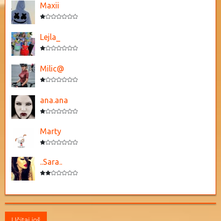
Maxii
Lejla_
Milic@
ana.ana
Marty
..Sara..
Učitaj još