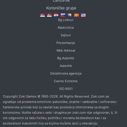
Cenovnik
Korisničke grupe
Bg Linkovi
Raskrsnica
Sajtovi
Prezentacije
Web Adresar
Bg Autentik
Autentik
Detektivska agencija
Casino Extreme
ISO 9001
Copyright Zoki Games © 1995-2026. All Rights Reserved. Zoki.com se
ograđuje od problema emotivno-patološke, bračne i vanbračne i softversko-
hardverske prirode koji su nastali kao posledica intimiziranja sa drugim
korisnicima. Vodite računa o sebi i drugima jer zoki.com nije odgovoran, tj. Vi
ste odgovorni za Vašu fizičku, psihičku i moralnu bezbednost kao i za
bezbednost maloletnih lica sa kojima možete doći u interakciju.