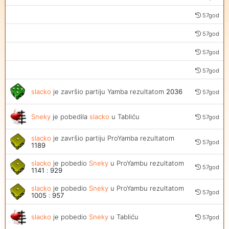
57god
57god
57god
57god
slacko
je završio partiju Yamba rezultatom
2036
57god
Sneky
je pobedila
slacko
u Tabliću
57god
slacko
je završio partiju ProYamba rezultatom
57god
1189
slacko
je pobedio
Sneky
u ProYambu rezultatom
57god
1141
:
929
slacko
je pobedio
Sneky
u ProYambu rezultatom
57god
1005
:
957
slacko
je pobedio
Sneky
u Tabliću
57god