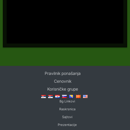
Pravilnik ponašanja
Cenovnik
Korisničke grupe
Bg Linkovi
Raskrsnica
Sajtovi
Prezentacije