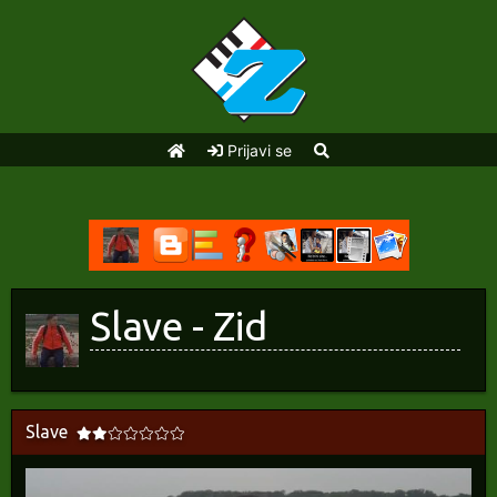
Prijavi se
Slave - Zid
Slave