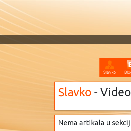
Slavko
Blo
Slavko
- Video
Nema artikala u sekcij