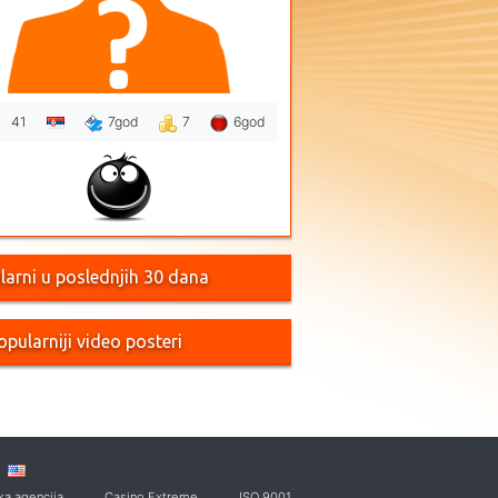
41
7god
7
6god
larni u poslednjih 30 dana
opularniji video posteri
ka agencija
Casino Extreme
ISO 9001