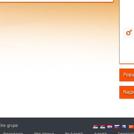
Popu
Najp
ičke grupe
Prezentacije
Web Adresar
Bg Autentik
Autentik
Detektivs