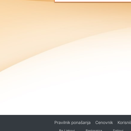
Pravilnik ponašanja
Cenovnik
Korisn
Bg Linkovi
Raskrsnica
Sajtovi