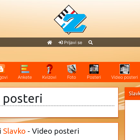
Prijavi se
govi
Ankete
Kvizovi
Foto
Posteri
Video posteri
Slav
 posteri
i
Slavko
- Video posteri