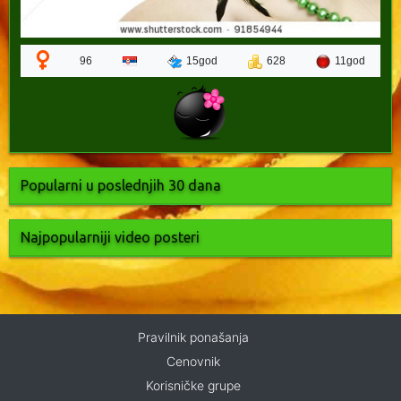
96
15god
628
11god
Popularni u poslednjih 30 dana
Najpopularniji video posteri
Pravilnik ponašanja
Cenovnik
Korisničke grupe