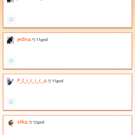
jedina
,
11god
P_t_i_c_i_c_a
,
11god
slika
,
12god