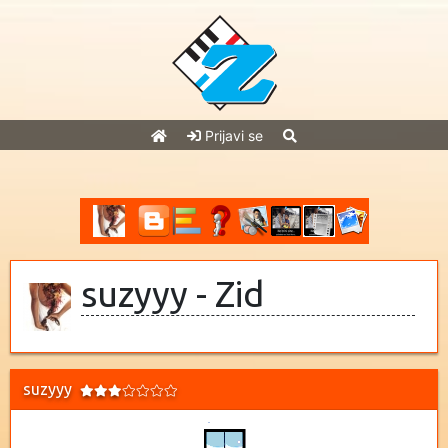
Prijavi se
suzyyy - Zid
suzyyy