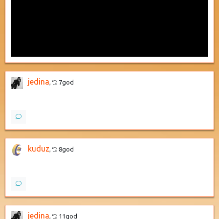
jedina
,
7god
kuduz
,
8god
jedina
,
11god