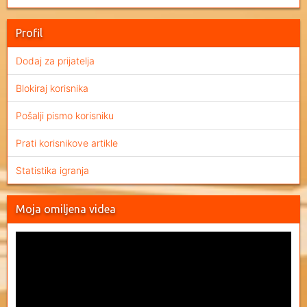
Profil
Dodaj za prijatelja
Blokiraj korisnika
Pošalji pismo korisniku
Prati korisnikove artikle
Statistika igranja
Moja omiljena videa