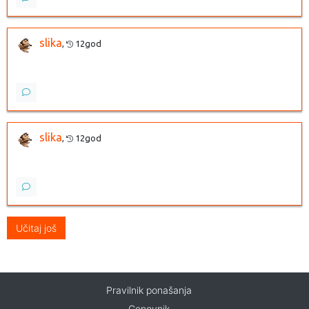
slika
,
12god
slika
,
12god
Učitaj još
Pravilnik ponašanja
Cenovnik