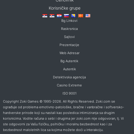
Korisničke grupe
Bg Linkovi
Raskrsnica
Sajtovi
Prezentacije
Web Adresar
Bg Autentik
Autentik
Detektivska agencija
Casino Extreme
ISO 9001
Copyright Zoki Games © 1995-2026. All Rights Reserved. Zoki.com se
ograđuje od problema emotivno-patološke, bračne i vanbračne i softversko-
hardverske prirode koji su nastali kao posledica intimiziranja sa drugim
korisnicima. Vodite računa o sebi i drugima jer zoki.com nije odgovoran, tj. Vi
ste odgovorni za Vašu fizičku, psihičku i moralnu bezbednost kao i za
bezbednost maloletnih lica sa kojima možete doći u interakciju.