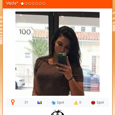
Vejda*
31
2god
0
2god