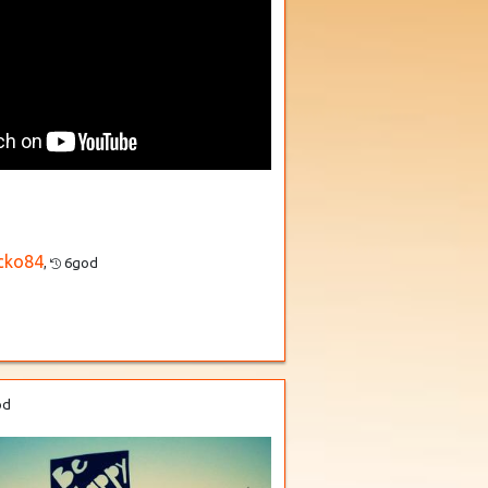
cko84
,
6god
od