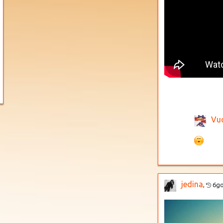
Vu
jedina
,
6g