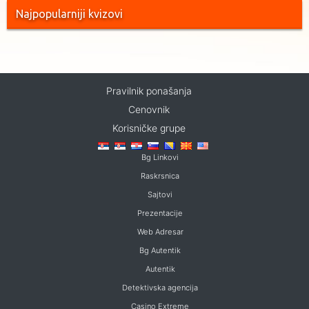
Najpopularniji kvizovi
Pravilnik ponašanja
Cenovnik
Korisničke grupe
Bg Linkovi
Raskrsnica
Sajtovi
Prezentacije
Web Adresar
Bg Autentik
Autentik
Detektivska agencija
Casino Extreme