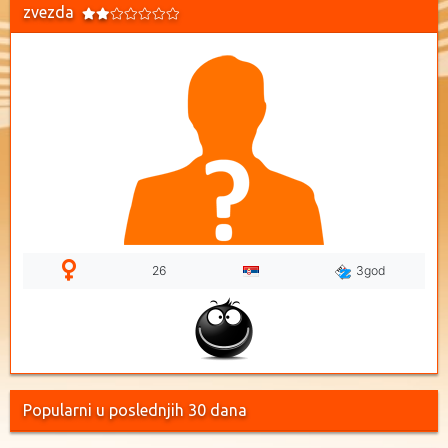
zvezda
26
3god
Popularni u poslednjih 30 dana