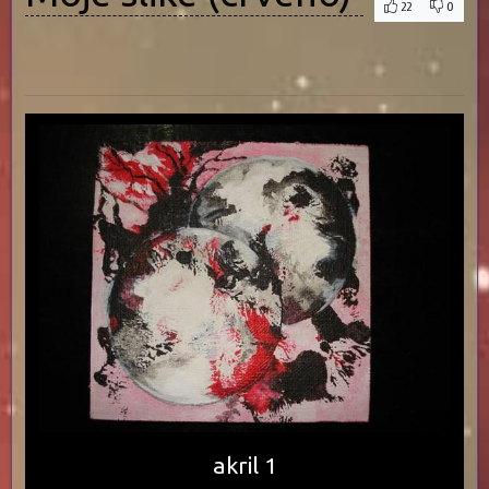
22
0
akril 1