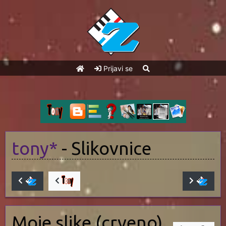
Prijavi se
tony*
- Slikovnice
Moje slike (crveno)