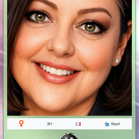
387
18god