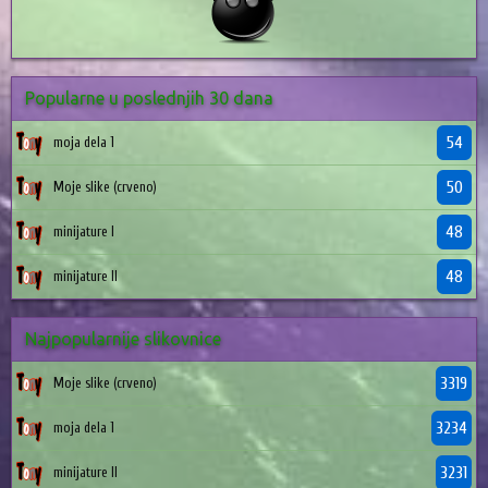
Popularne u poslednjih 30 dana
54
moja dela 1
50
Moje slike (crveno)
48
minijature I
48
minijature II
Najpopularnije slikovnice
3319
Moje slike (crveno)
3234
moja dela 1
3231
minijature II