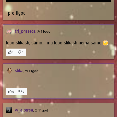
pre 11god
tri_praseta
,
11god
lepo slikash, samo... ma lepo slikash nema samo
1
0
slika
,
11god
0
0
w_altersa
,
11god