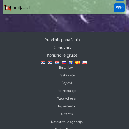
2990
minijature I
Pravilnik ponašanja
Cenovnik
Korisničke grupe
Bg Linkovi
Raskrsnica
Sajtovi
Prezentacije
Web Adresar
Bg Autentik
Autentik
Detektivska agencija