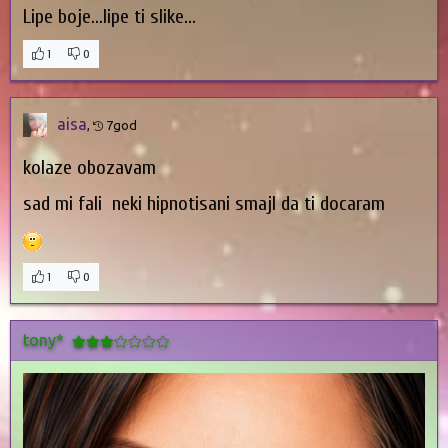
Lipe boje...lipe ti slike...
1
0
aisa
,
7god
kolaze obozavam
sad mi fali neki hipnotisani smajl da ti docaram
1
0
tony*