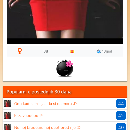
38
13god
Popularni u poslednjih 30 dana
44
Ono kad zamisljas da si na moru :D
42
Klizavoooooo :P
40
Nemoj breee,nemoj opet pred nje :D