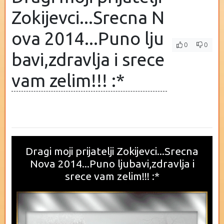
Zokijevci...Srecna N
ova 2014...Puno lju
0
0
bavi,zdravlja i srece
vam zelim!!! :*
Dragi moji prijatelji Zokijevci...Srecna
Nova 2014...Puno ljubavi,zdravlja i
srece vam zelim!!! :*