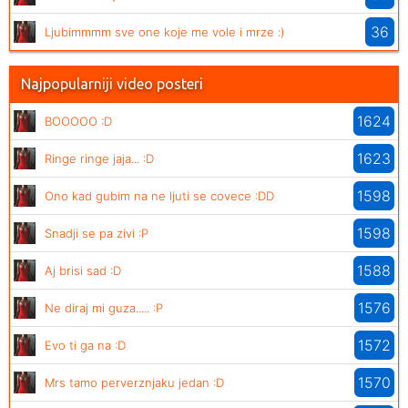
36
Ljubimmmm sve one koje me vole i mrze :)
Najpopularniji video posteri
1624
BOOOOO :D
1623
Ringe ringe jaja... :D
1598
Ono kad gubim na ne ljuti se covece :DD
1598
Snadji se pa zivi :P
1588
Aj brisi sad :D
1576
Ne diraj mi guza..... :P
1572
Evo ti ga na :D
1570
Mrs tamo perverznjaku jedan :D