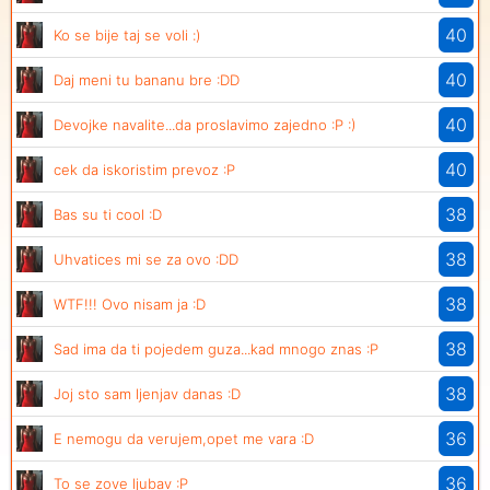
40
Ko se bije taj se voli :)
40
Daj meni tu bananu bre :DD
40
Devojke navalite...da proslavimo zajedno :P :)
40
cek da iskoristim prevoz :P
38
Bas su ti cool :D
38
Uhvatices mi se za ovo :DD
38
WTF!!! Ovo nisam ja :D
38
Sad ima da ti pojedem guza...kad mnogo znas :P
38
Joj sto sam ljenjav danas :D
36
E nemogu da verujem,opet me vara :D
36
To se zove ljubav :P