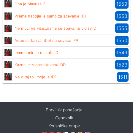
1559
Ona je plavusa :D
1558
Vreme napojle je samo za spavanje :)))
1555
Ne muci ne vise...nama se spava,ne vidis? :D
1550
Auuuu.....kakva ribetina covece :PP
1549
mmm....mirise na kafa :D
1523
Kazna je zagarantovana :DD
1511
Ne diraj to...moje je :DD
Pravilnik ponašanja
Cenovnik
Korisničke grupe