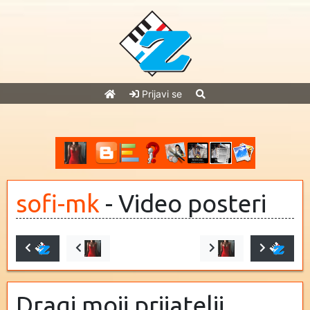
Prijavi se
sofi-mk
- Video posteri
Dragi moji prijatelji