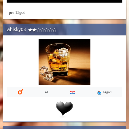
pre 13god
whisky03
14god
41