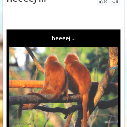
10
0
heeeej ...