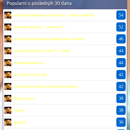
Popularni u poslednjih 30 dana
54
moj ma?ak pokrenuo novi biznis ... fitnes za ma?ke ...
52
pusti me, pusti me ... pomoooo? ....
46
pleši pleši moj medina, dobiš kruva i slanina ...
44
onaj osje?aj kad ti se uko?i ... jezik ...
44
mjenjam kukavicu ...
42
do?i koko u moj stan ...
42
moj mačak u duši je oduvjek bio panker ...
38
Daj pet maco
38
heeeej ...
36
gili gili ...