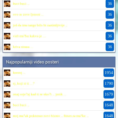
36
buci buci ...
36
ovo se zove ljenost ...
36
još da ima tange bilo bi zanimljivije ...
36
vidi ma?ku kakva je ....
36
kriva strana ...
Najpopularniji video posteri
1954
heeeej ...
1790
ej, koji si ti ... ?
1679
onaj osje?aj kad ti se uko?i ... jezik ...
1648
buci buci ...
1648
moj ma?ak pokrenuo novi biznis ... fitnes za ma?ke ...