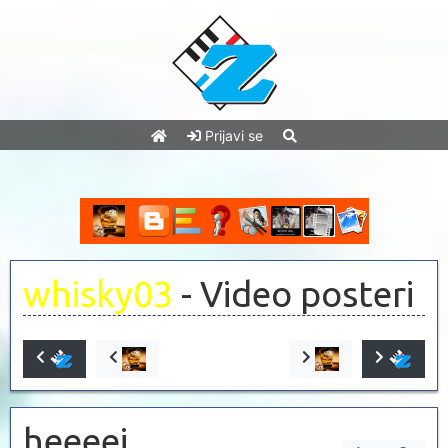
Prijavi se
whisky03
- Video posteri
heeeej ...