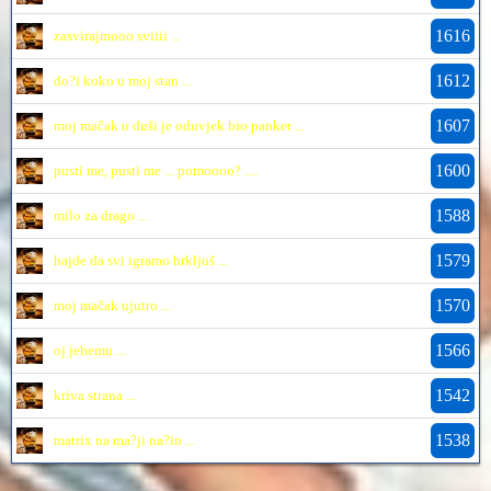
1616
zasvirajmooo sviiii ...
1612
do?i koko u moj stan ...
1607
moj mačak u duši je oduvjek bio panker ...
1600
pusti me, pusti me ... pomoooo? ....
1588
milo za drago ...
1579
hajde da svi igramo hrkljuš ...
1570
moj mačak ujutro ...
1566
oj jebemu ...
1542
kriva strana ...
1538
matrix na ma?ji na?in ...