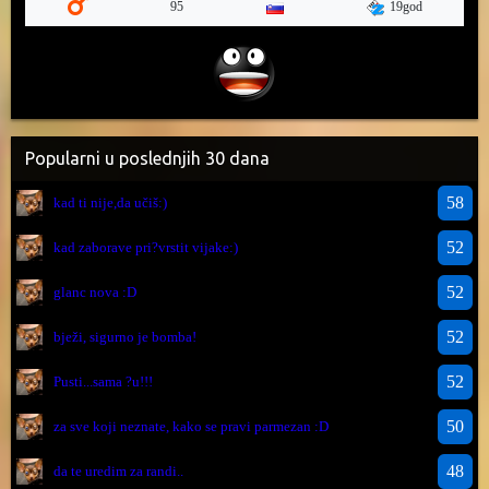
19god
95
Popularni u poslednjih 30 dana
58
kad ti nije,da učiš:)
52
kad zaborave pri?vrstit vijake:)
52
glanc nova :D
52
bježi, sigurno je bomba!
52
Pusti...sama ?u!!!
50
za sve koji neznate, kako se pravi parmezan :D
48
da te uredim za randi..