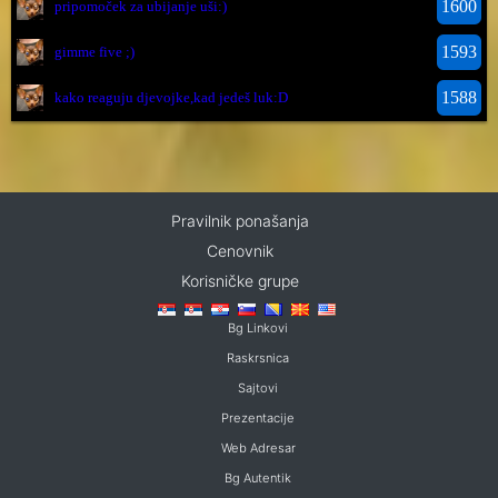
1600
pripomoček za ubijanje uši:)
1593
gimme five ;)
1588
kako reaguju djevojke,kad jedeš luk:D
Pravilnik ponašanja
Cenovnik
Korisničke grupe
Bg Linkovi
Raskrsnica
Sajtovi
Prezentacije
Web Adresar
Bg Autentik