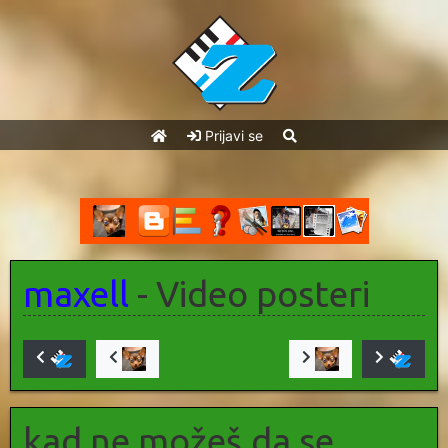
Prijavi se
maxell
- Video posteri
kad ne možeš,da se