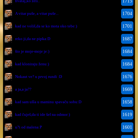
1715
hvataj,ko želi..
1704
A vitar puše, a vitar puše...
1701
kad ne voliš,da se ko mota oko tebe:)
1687
reko ji,da ne pipka:D
1684
što je moje-moje je:)
1684
kad kloniraju ženu:)
1676
Nokaut ve? u prvoj rundi :D
1669
a ja,a ja??
1658
kad sam ušla u maminu spavaču sobu:D
1619
kad čuješ,da ti ide šef na odmor:)
1601
u?i od malena:P