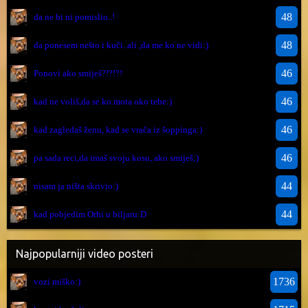
48
da ne bi ni pomislio..!
48
da ponesem nešto i kuči..ali ,da me ko ne vidi:)
46
Ponovi ako smiješ?!?!?!
46
kad ne voliš,da se ko mota oko tebe:)
46
kad zagledaš ženu, kad se vrača iz šoppinga:)
46
pa sada reci,da imaš svoju kosu, ako smiješ;)
44
nisam ja ništa skrivio:)
44
kad pobjedim Orhi u biljaru:D
Najpopularniji video posteri
1736
vozi miško:)