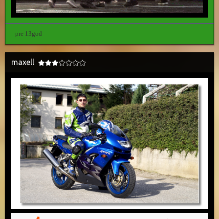
pre 13god
maxell