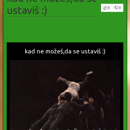
ustaviš :)
8
0
kad ne možeš,da se ustaviš :)