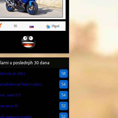
19god
95
larni u poslednjih 30 dana
58
ad ti nije,da učiš:)
54
ad zaborave pri?vrstit vijake:)
54
usti...sama ?u!!!
52
lanc nova :D
52
ježi, sigurno je bomba!