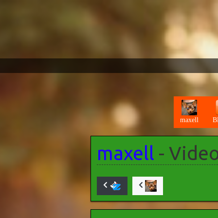
maxell
B
maxell
- Video