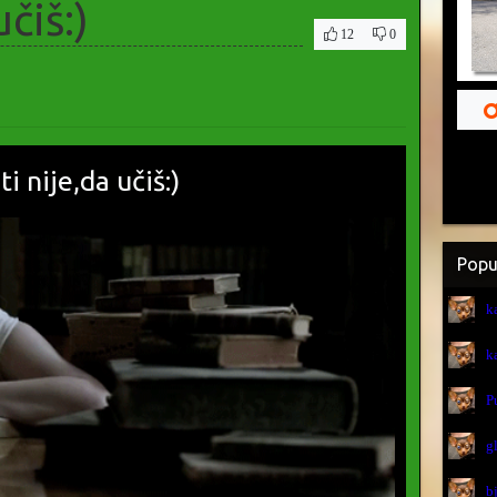
učiš:)
12
0
ti nije,da učiš:)
Popu
k
k
P
g
b