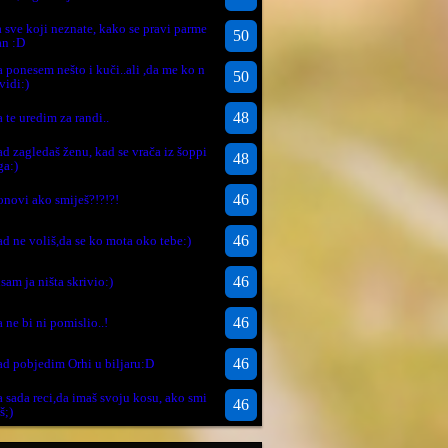
a sve koji neznate, kako se pravi parme
50
an :D
a ponesem nešto i kuči..ali ,da me ko n
50
 vidi:)
48
a te uredim za randi..
ad zagledaš ženu, kad se vrača iz šoppi
48
ga:)
46
onovi ako smiješ?!?!?!
46
ad ne voliš,da se ko mota oko tebe:)
46
isam ja ništa skrivio:)
46
a ne bi ni pomislio..!
46
ad pobjedim Orhi u biljaru:D
a sada reci,da imaš svoju kosu, ako smi
46
š;)