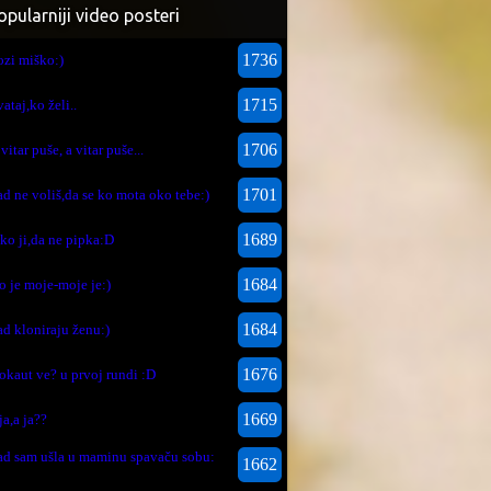
opularniji video posteri
1736
ozi miško:)
1715
vataj,ko želi..
1706
 vitar puše, a vitar puše...
1701
ad ne voliš,da se ko mota oko tebe:)
1689
eko ji,da ne pipka:D
1684
to je moje-moje je:)
1684
ad kloniraju ženu:)
1676
okaut ve? u prvoj rundi :D
1669
ja,a ja??
ad sam ušla u maminu spavaču sobu:
1662