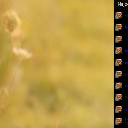
Najp
v
h
A
k
r
š
k
N
a 
k
D