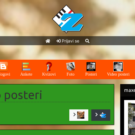
Prijavi se
logovi
Ankete
Kvizovi
Foto
Posteri
Video posteri
maxe
 posteri