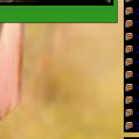
z
z
d
e
d
k
n
P
k
n
d
k
p
je