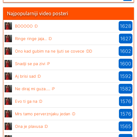
Najpopularniji video posteri
1628
BOOOOO :D
1627
Ringe ringe jaja... :D
1602
Ono kad gubim na ne ljuti se covece :DD
1600
Snadji se pa zivi :P
1592
Aj brisi sad :D
1582
Ne diraj mi guza..... :P
1576
Evo ti ga na :D
1576
Mrs tamo perverznjaku jedan :D
1565
Ona je plavusa :D