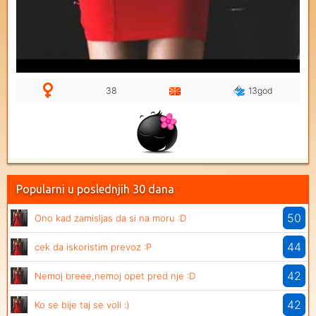
38
13god
Popularni u poslednjih 30 dana
50
Ono kad zamisljas da si na moru :D
44
cek da iskoristim prevoz :P
42
Nemoj breee,nemoj opet pred nje :D
42
Ko se bije taj se voli :)