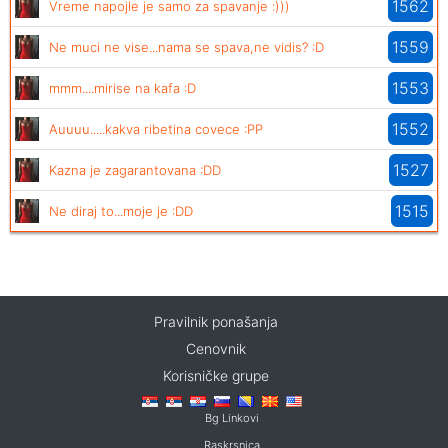
1562
Vreme napojle je samo za spavanje :)))
1559
Ne muci ne vise...nama se spava,ne vidis? :D
1553
mmm....mirise na kafa :D
1552
Auuuu.....kakva ribetina covece :PP
1527
Kazna je zagarantovana :DD
1515
Ne diraj to...moje je :DD
Pravilnik ponašanja
Cenovnik
Korisničke grupe
Bg Linkovi
Raskrsnica