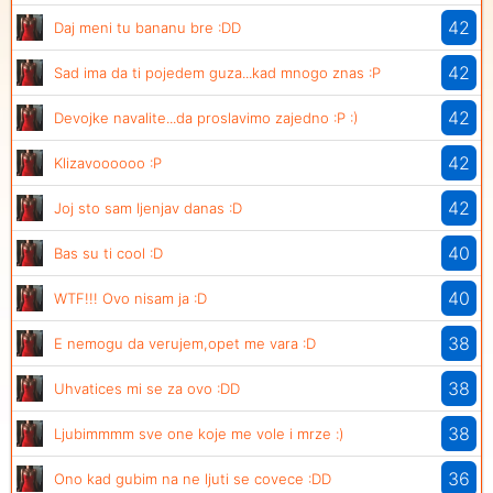
42
Daj meni tu bananu bre :DD
42
Sad ima da ti pojedem guza...kad mnogo znas :P
42
Devojke navalite...da proslavimo zajedno :P :)
42
Klizavoooooo :P
42
Joj sto sam ljenjav danas :D
40
Bas su ti cool :D
40
WTF!!! Ovo nisam ja :D
38
E nemogu da verujem,opet me vara :D
38
Uhvatices mi se za ovo :DD
38
Ljubimmmm sve one koje me vole i mrze :)
36
Ono kad gubim na ne ljuti se covece :DD