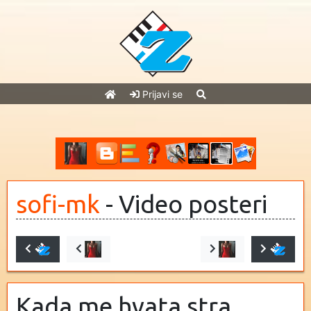
Prijavi se
sofi-mk
- Video posteri
Kada me hvata stra